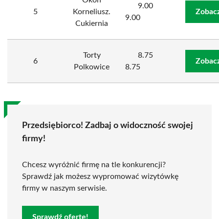
Okoń
9.00
5
Korneliusz.
Zobacz
9.00
Cukiernia
Torty
8.75
6
Zobacz
Polkowice
8.75
Przedsiębiorco! Zadbaj o widoczność swojej
firmy!
Chcesz wyróżnić firmę na tle konkurencji?
Sprawdź jak możesz wypromować wizytówkę
firmy w naszym serwisie.
Sprawdź ofertę!