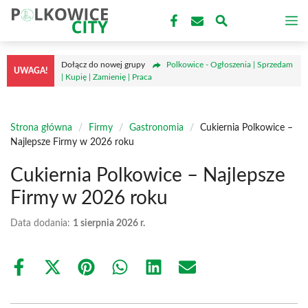
Przejdź
M
do
treści
Dołącz do nowej grupy
Polkowice - Ogłoszenia | Sprzedam
UWAGA!
| Kupię | Zamienię | Praca
Strona główna
/
Firmy
/
Gastronomia
/
Cukiernia Polkowice –
Najlepsze Firmy w 2026 roku
Cukiernia Polkowice – Najlepsze
Firmy w 2026 roku
Data dodania:
1 sierpnia 2026 r.
Share
Share
Share
Share
Share
Share
on
on
on
on
on
on
Facebook
X
Pinterest
WhatsApp
LinkedIn
Email
(Twitter)