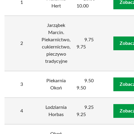
1
Zobacz
Hert
10.00
Jarząbek
Marcin.
Piekarnictwo,
9.75
2
Zobacz
cukiernictwo,
9.75
pieczywo
tradycyjne
Piekarnia
9.50
3
Zobacz
Okoń
9.50
Lodziarnia
9.25
4
Zobacz
Horbas
9.25