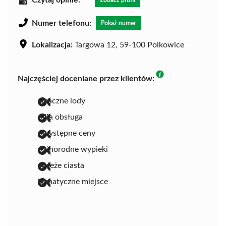
Czytaj opinie:
Zobacz profil
Numer telefonu:
Pokaż numer
Lokalizacja:
Targowa 12, 59-100 Polkowice
Najczęściej doceniane przez klientów:
smaczne lody
miła obsługa
przystępne ceny
różnorodne wypieki
świeże ciasta
klimatyczne miejsce