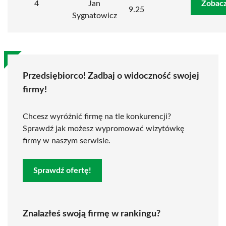
4
Jan
Zobacz
9.25
Sygnatowicz
Przedsiębiorco! Zadbaj o widoczność swojej
firmy!
Chcesz wyróżnić firmę na tle konkurencji?
Sprawdź jak możesz wypromować wizytówkę
firmy w naszym serwisie.
Sprawdź ofertę!
Znalazłeś swoją firmę w rankingu?