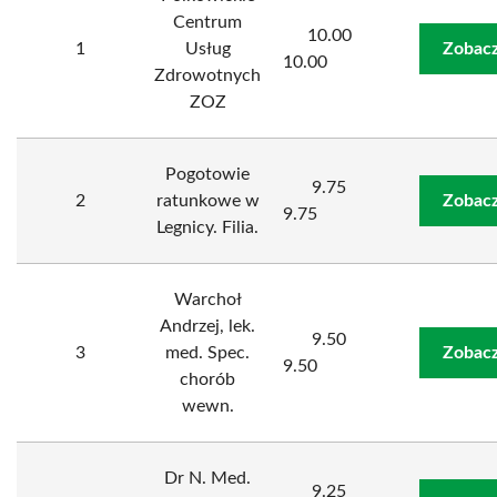
Centrum
10.00
1
Usług
Zobacz
10.00
Zdrowotnych
ZOZ
Pogotowie
9.75
2
ratunkowe w
Zobacz
9.75
Legnicy. Filia.
Warchoł
Andrzej, lek.
9.50
3
med. Spec.
Zobacz
9.50
chorób
wewn.
Dr N. Med.
9.25