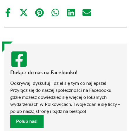
Share
Share
Share
Share
Share
Share
on
on
on
on
on
on
Facebook
X
Pinterest
WhatsApp
LinkedIn
Email
(Twitter)
Dołącz do nas na Facebooku!
Odkrywaj, dyskutuj i dziel się tym co najlepsze!
Przyłącz się do naszej społeczności na Facebooku,
gdzie możesz dowiedzieć się więcej o lokalnych
wydarzeniach w Polkowicach. Twoje zdanie się liczy -
polub naszą stronę i bądź na bieżąco!
Polub nas!