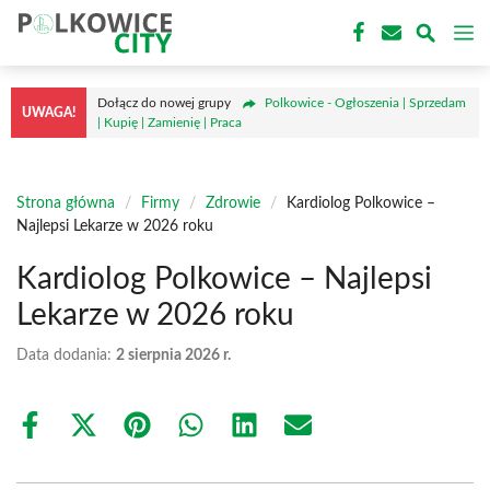
Przejdź
M
do
treści
Dołącz do nowej grupy
Polkowice - Ogłoszenia | Sprzedam
UWAGA!
| Kupię | Zamienię | Praca
Strona główna
/
Firmy
/
Zdrowie
/
Kardiolog Polkowice –
Najlepsi Lekarze w 2026 roku
Kardiolog Polkowice – Najlepsi
Lekarze w 2026 roku
Data dodania:
2 sierpnia 2026 r.
Share
Share
Share
Share
Share
Share
on
on
on
on
on
on
Facebook
X
Pinterest
WhatsApp
LinkedIn
Email
(Twitter)