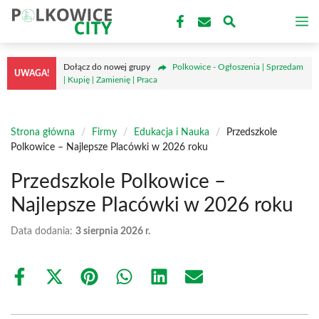
Przejdź
M
do
treści
Dołącz do nowej grupy
Polkowice - Ogłoszenia | Sprzedam
UWAGA!
| Kupię | Zamienię | Praca
Strona główna
/
Firmy
/
Edukacja i Nauka
/
Przedszkole
Polkowice – Najlepsze Placówki w 2026 roku
Przedszkole Polkowice –
Najlepsze Placówki w 2026 roku
Data dodania:
3 sierpnia 2026 r.
Share
Share
Share
Share
Share
Share
on
on
on
on
on
on
Facebook
X
Pinterest
WhatsApp
LinkedIn
Email
(Twitter)