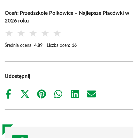
Oceń: Przedszkole Polkowice – Najlepsze Placówki w
2026 roku
★
★
★
★
★
Średnia ocena:
4.89
Liczba ocen:
16
Udostępnij
Share
Share
Share
Share
Share
Share
on
on
on
on
on
on
Facebook
X
Pinterest
WhatsApp
LinkedIn
Email
(Twitter)