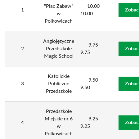
"Plac Zabaw"
10.00
1
Zobac
w
10.00
Polkowicach
Anglojęzyczne
9.75
2
Przedszkole
Zobac
9.75
Magic School
Katolickie
9.50
3
Publiczne
Zobac
9.50
Przedszkole
Przedszkole
Miejskie nr 6
9.25
4
Zobac
w
9.25
Polkowicach