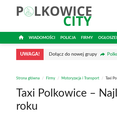
Przejdź
do
treści
WIADOMOŚCI
POLICJA
FIRMY
OGŁOSZE
UWAGA!
Dołącz do nowej grupy
Polk
Strona główna
/
Firmy
/
Motoryzacja i Transport
/
Taxi P
Taxi Polkowice – Na
roku