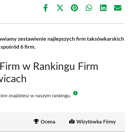
Share
Share
Share
Share
Share
Share
on
on
on
on
on
on
Facebook
X
Pinterest
WhatsApp
LinkedIn
Email
(Twitter)
awiamy zestawienie najlepszych firm taksówkarskich
spośród 6 firm.
Firm w Rankingu Firm
wicach
które znajdziesz w naszym rankingu.
Ocena
Wizytówka Firmy