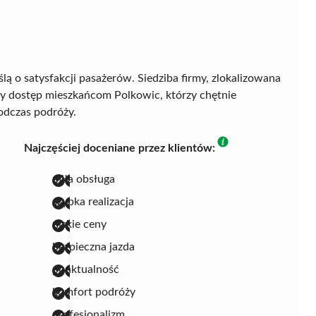
lą o satysfakcji pasażerów. Siedziba firmy, zlokalizowana
wy dostęp mieszkańcom Polkowic, którzy chętnie
odczas podróży.
Najczęściej doceniane przez klientów:
miła obsługa
szybka realizacja
niskie ceny
bezpieczna jazda
punktualność
komfort podróży
profesjonalizm