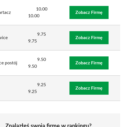
10.00
artacz
Zobacz Firmę
10.00
9.75
wice
Zobacz Firmę
9.75
9.50
ce postój
Zobacz Firmę
9.50
9.25
Zobacz Firmę
9.25
Znalazłeś swoją firmę w rankingu?