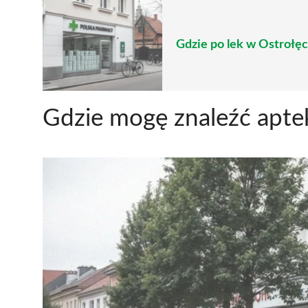
Gdzie po lek w Ostrołęc
Gdzie mogę znaleźć apte