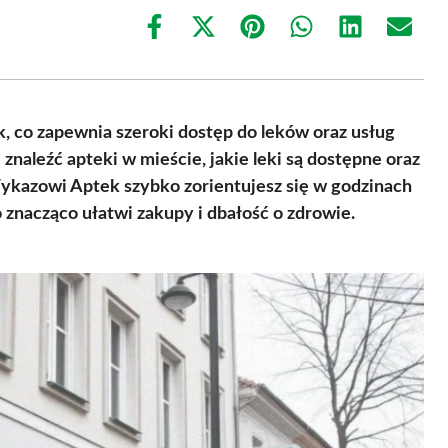
Share
Share
Share
Share
Share
Share
on
on
on
on
on
on
Facebook
X
Pinterest
WhatsApp
LinkedIn
Email
(Twitter)
, co zapewnia szeroki dostęp do leków oraz usług
znaleźć apteki w mieście, jakie leki są dostępne oraz
Wykazowi Aptek szybko zorientujesz się w godzinach
 znacząco ułatwi zakupy i dbałość o zdrowie.