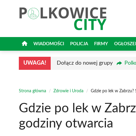
Przejdź
do
treści
WIADOMOŚCI
POLICJA
FIRMY
OGŁOSZE
UWAGA!
Dołącz do nowej grupy
Polk
Strona główna
/
Zdrowie i Uroda
/
Gdzie po lek w Zabrzu? 
Gdzie po lek w Zabrz
godziny otwarcia