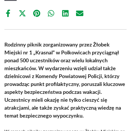
Share
Share
Share
Share
Share
Share
on
on
on
on
on
on
Facebook
X
Pinterest
WhatsApp
LinkedIn
Email
(Twitter)
Rodzinny piknik zorganizowany przez Żłobek
Miejski nr 1 „Krasnal” w Polkowicach przyciągnął
ponad 500 uczestników oraz wielu lokalnych
mieszkańców. W wydarzeniu wzięli udział także
dzielnicowi z Komendy Powiatowej Policji, którzy
prowadząc punkt profilaktyczny, poruszali kluczowe
aspekty bezpieczeństwa podczas wakacji.
Uczestnicy mieli okazję nie tylko cieszyć się
atrakcjami, ale także zyskać praktyczną wiedzę na
temat bezpiecznego wypoczynku.