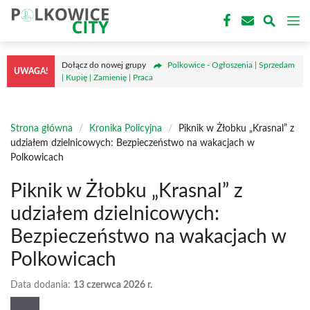
Przejdź
M
do
treści
Dołącz do nowej grupy
Polkowice - Ogłoszenia | Sprzedam
UWAGA!
| Kupię | Zamienię | Praca
Strona główna
/
Kronika Policyjna
/
Piknik w Żłobku „Krasnal” z
udziałem dzielnicowych: Bezpieczeństwo na wakacjach w
Polkowicach
Piknik w Żłobku „Krasnal” z
udziałem dzielnicowych:
Bezpieczeństwo na wakacjach w
Polkowicach
Data dodania:
13 czerwca 2026 r.