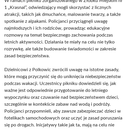
W ramach pikniku zorganizowanego w Żłobku Miejskim nr
1 „Krasnal”, odwiedzający mogli skorzystać z licznych
atrakcji, takich jak dmuchańce, malowanie twarzy, a także
spotkanie z alpakami. Policjanci przyciągnęli uwagę
najmłodszych i ich rodziców, prowadząc edukacyjne
rozmowy na temat bezpiecznego zachowania podczas
letnich aktywności. Działania te miały na celu nie tylko
rozrywkę, ale także budowanie świadomości w zakresie
zasad bezpieczeństwa.
Dzielnicowi z Polkowic zwrócili uwagę na istotne zasady,
które mogą przyczynić się do uniknięcia niebezpieczeństw
podczas wakacji. Uczestnicy pikniku dowiedzieli się, jak
ważne jest odpowiednie przygotowanie do letniego
wypoczynku oraz czuwanie nad bezpieczeństwem dzieci,
szczególnie w kontekście zabaw nad wodą i podróży.
Policjanci przypomnieli, aby zawsze zabezpieczać dzieci w
fotelikach samochodowych oraz uczyć je zasad poruszania
się po drogach. Inicjatywy takie jak ta, mają na celu nie