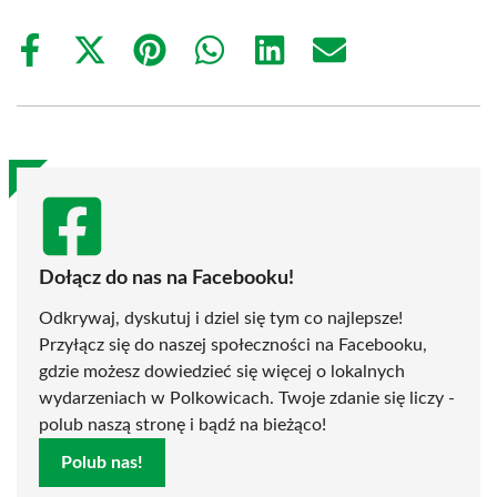
Share
Share
Share
Share
Share
Share
on
on
on
on
on
on
Facebook
X
Pinterest
WhatsApp
LinkedIn
Email
(Twitter)
Dołącz do nas na Facebooku!
Odkrywaj, dyskutuj i dziel się tym co najlepsze!
Przyłącz się do naszej społeczności na Facebooku,
gdzie możesz dowiedzieć się więcej o lokalnych
wydarzeniach w Polkowicach. Twoje zdanie się liczy -
polub naszą stronę i bądź na bieżąco!
Polub nas!