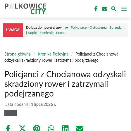
Przejdź
M
do
treści
Dołącz do nowej grupy
Polkowice - Ogłoszenia | Sprzedam
UWAGA!
| Kupię | Zamienię | Praca
Strona główna
/
Kronika Policyjna
/
Policjanci z Chocianowa
odzyskali skradziony rower i zatrzymali podejrzanego
Policjanci z Chocianowa odzyskali
skradziony rower i zatrzymali
podejrzanego
Data dodania:
1 lipca 2026 r.
Share
Share
Share
Share
Share
Share