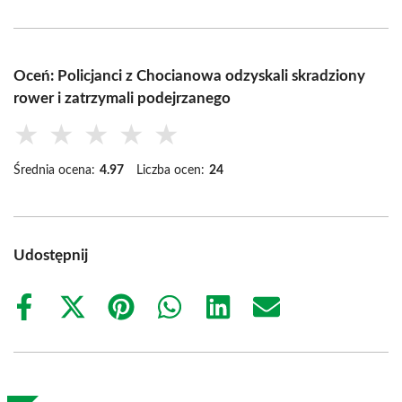
Oceń: Policjanci z Chocianowa odzyskali skradziony
rower i zatrzymali podejrzanego
★
★
★
★
★
Średnia ocena:
4.97
Liczba ocen:
24
Udostępnij
Share
Share
Share
Share
Share
Share
on
on
on
on
on
on
Facebook
X
Pinterest
WhatsApp
LinkedIn
Email
(Twitter)