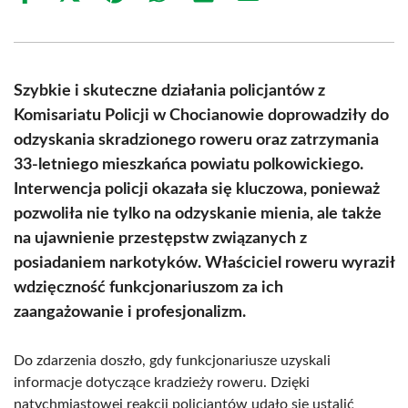
on
on
on
on
on
on
Facebook
X
Pinterest
WhatsApp
LinkedIn
Email
(Twitter)
Szybkie i skuteczne działania policjantów z
Komisariatu Policji w Chocianowie doprowadziły do
odzyskania skradzionego roweru oraz zatrzymania
33-letniego mieszkańca powiatu polkowickiego.
Interwencja policji okazała się kluczowa, ponieważ
pozwoliła nie tylko na odzyskanie mienia, ale także
na ujawnienie przestępstw związanych z
posiadaniem narkotyków. Właściciel roweru wyraził
wdzięczność funkcjonariuszom za ich
zaangażowanie i profesjonalizm.
Do zdarzenia doszło, gdy funkcjonariusze uzyskali
informacje dotyczące kradzieży roweru. Dzięki
natychmiastowej reakcji policjantów udało się ustalić