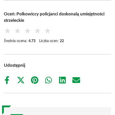
Oceń: Polkowiccy policjanci doskonalą umiejętności
strzeleckie
★
★
★
★
★
Średnia ocena:
4.73
Liczba ocen:
22
Udostępnij
Share
Share
Share
Share
Share
Share
on
on
on
on
on
on
Facebook
X
Pinterest
WhatsApp
LinkedIn
Email
(Twitter)