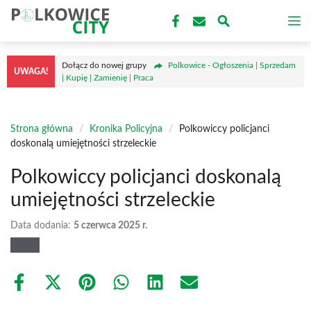
Przejdź
M
do
treści
Dołącz do nowej grupy
Polkowice - Ogłoszenia | Sprzedam
UWAGA!
| Kupię | Zamienię | Praca
Strona główna
/
Kronika Policyjna
/
Polkowiccy policjanci
doskonalą umiejętności strzeleckie
Polkowiccy policjanci doskonalą
umiejętności strzeleckie
Data dodania:
5 czerwca 2025 r.
Share
Share
Share
Share
Share
Share
on
on
on
on
on
on
Facebook
X
Pinterest
WhatsApp
LinkedIn
Email