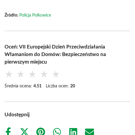
Źródło:
Policja Polkowice
Oceń: VII Europejski Dzień Przeciwdziałania
Włamaniom do Domów: Bezpieczeństwo na
pierwszym miejscu
★
★
★
★
★
Średnia ocena:
4.51
Liczba ocen:
20
Udostępnij
Share
Share
Share
Share
Share
Share