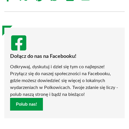
on
on
on
on
on
on
Facebook
X
Pinterest
WhatsApp
LinkedIn
Email
(Twitter)
Dołącz do nas na Facebooku!
Odkrywaj, dyskutuj i dziel się tym co najlepsze!
Przyłącz się do naszej społeczności na Facebooku,
gdzie możesz dowiedzieć się więcej o lokalnych
wydarzeniach w Polkowicach. Twoje zdanie się liczy -
polub naszą stronę i bądź na bieżąco!
Polub nas!