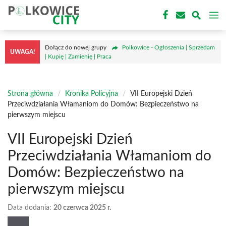
Przejdź
M
do
treści
Dołącz do nowej grupy
Polkowice - Ogłoszenia | Sprzedam
UWAGA!
| Kupię | Zamienię | Praca
Strona główna
/
Kronika Policyjna
/
VII Europejski Dzień
Przeciwdziałania Włamaniom do Domów: Bezpieczeństwo na
pierwszym miejscu
VII Europejski Dzień
Przeciwdziałania Włamaniom do
Domów: Bezpieczeństwo na
pierwszym miejscu
Data dodania:
20 czerwca 2025 r.