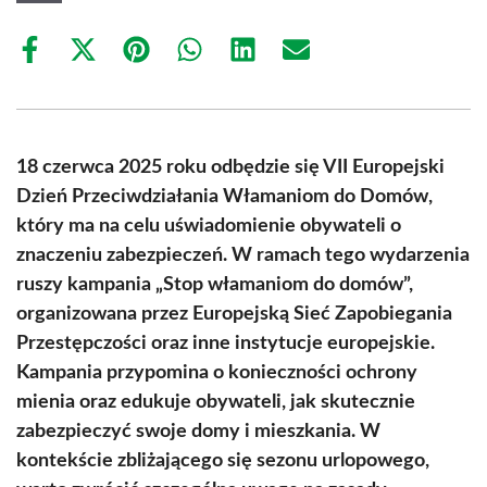
Share
Share
Share
Share
Share
Share
on
on
on
on
on
on
Facebook
X
Pinterest
WhatsApp
LinkedIn
Email
(Twitter)
18 czerwca 2025 roku odbędzie się VII Europejski
Dzień Przeciwdziałania Włamaniom do Domów,
który ma na celu uświadomienie obywateli o
znaczeniu zabezpieczeń. W ramach tego wydarzenia
ruszy kampania „Stop włamaniom do domów”,
organizowana przez Europejską Sieć Zapobiegania
Przestępczości oraz inne instytucje europejskie.
Kampania przypomina o konieczności ochrony
mienia oraz edukuje obywateli, jak skutecznie
zabezpieczyć swoje domy i mieszkania. W
kontekście zbliżającego się sezonu urlopowego,