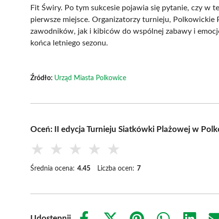
Fit Świry. Po tym sukcesie pojawia się pytanie, czy w
pierwsze miejsce. Organizatorzy turnieju, Polkowicki
zawodników, jak i kibiców do wspólnej zabawy i emocj
końca letniego sezonu.
Źródło:
Urząd Miasta Polkowice
Oceń: II edycja Turnieju Siatkówki Plażowej w Pol
★
★
★
★
★
Średnia ocena:
4.45
Liczba ocen:
7
Udostępnij