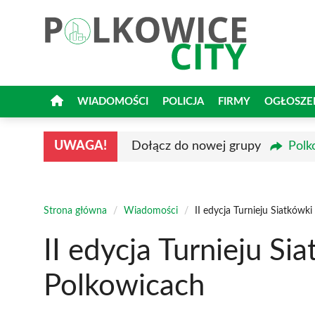
Przejdź
do
treści
WIADOMOŚCI
POLICJA
FIRMY
OGŁOSZE
UWAGA!
Dołącz do nowej grupy
Polk
Strona główna
/
Wiadomości
/
II edycja Turnieju Siatkówk
II edycja Turnieju Si
Polkowicach