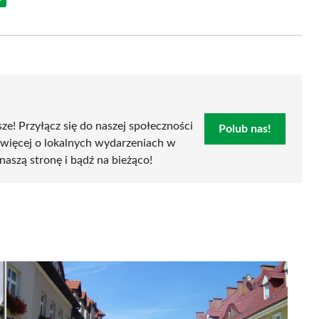
Share
on
Email
sze! Przyłącz się do naszej społeczności
Polub nas!
 więcej o lokalnych wydarzeniach w
naszą stronę i bądź na bieżąco!