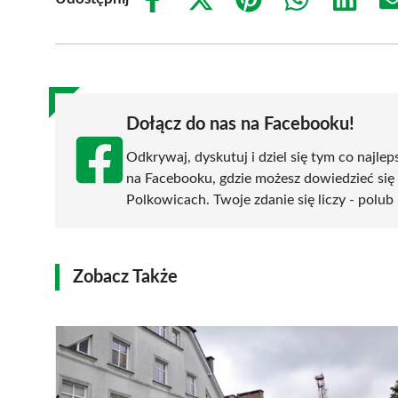
Share
Share
Share
Share
Share
on
on
on
on
on
Facebook
X
Pinterest
WhatsApp
LinkedIn
(Twitter)
Dołącz do nas na Facebooku!
Odkrywaj, dyskutuj i dziel się tym co najlep
na Facebooku, gdzie możesz dowiedzieć się
Polkowicach. Twoje zdanie się liczy - polub 
Zobacz Także