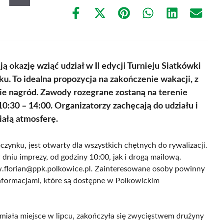
Share
Share
Share
Share
Share
Share
on
on
on
on
on
on
Facebook
X
Pinterest
WhatsApp
LinkedIn
Email
(Twitter)
 okazję wziąć udział w II edycji Turnieju Siatkówki
ku. To idealna propozycja na zakończenie wakacji, z
e nagród. Zawody rozegrane zostaną na terenie
:30 – 14:00. Organizatorzy zachęcają do udziału i
ałą atmosferę.
ynku, jest otwarty dla wszystkich chętnych do rywalizacji.
iu imprezy, od godziny 10:00, jak i drogą mailową.
 w.florian@ppk.polkowice.pl. Zainteresowane osoby powinny
nformacjami, które są dostępne w Polkowickim
 miała miejsce w lipcu, zakończyła się zwycięstwem drużyny