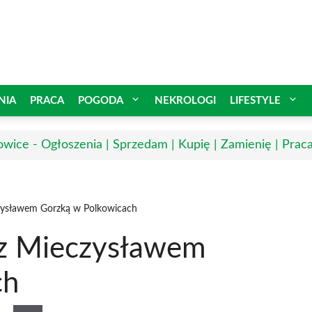
NIA
PRACA
POGODA
NEKROLOGI
LIFESTYLE
owice - Ogłoszenia | Sprzedam | Kupię | Zamienię | Prac
czysławem Gorzką w Polkowicach
e z Mieczysławem
ch