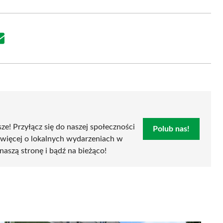
Share
on
Email
sze! Przyłącz się do naszej społeczności
Polub nas!
 więcej o lokalnych wydarzeniach w
naszą stronę i bądź na bieżąco!