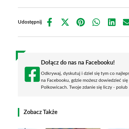
Udostępnij
Share
Share
Share
Share
Share
on
on
on
on
on
Facebook
X
Pinterest
WhatsApp
LinkedIn
(Twitter)
Dołącz do nas na Facebooku!
Odkrywaj, dyskutuj i dziel się tym co najlep
na Facebooku, gdzie możesz dowiedzieć się
Polkowicach. Twoje zdanie się liczy - polub 
Zobacz Także