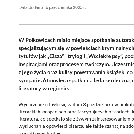
Data dodania:
6 października 2025 r.
W Polkowicach miało miejsce spotkanie autors
specjalizującym się w powieściach kryminalnych i
tytułów jak „Cisza” i trylogii „Wściekłe psy”, po
inspiracjami oraz procesem twórczym. Uczestnic
z jego życia oraz kulisy powstawania książek, co
sympatię. Atmosfera spotkania była serdeczna, 
literatury w regionie.
Wydarzenie odbyło się w dniu 3 października w biblio
literackich zmaganiach oraz fascynujących historiach, k
literaturą, co spotkało się z żywym zainteresowaniem p
wysłuchania opowieści pisarza, ale także szansą na zd
pamiątkowych zdjęć.