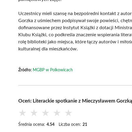
Uczestnicy mieli szansę na bezpośredni kontakt z auto
Gorzka z uśmiechem podpisywał swoje powieści, chętni
dofinansowane przez Instytut Książki z dotacji Minis
Klubu Książki, co podkreśla znaczenie wspierania liter
rolę biblioteki jako miejsca, które łączy autorów i mił
kulturalnej dla mieszkańców.
Źródło:
MGBP w Polkowicach
Oceń: Literackie spotkanie z Mieczysławem Gorzk
★
★
★
★
★
Średnia ocena:
4.54
Liczba ocen:
21