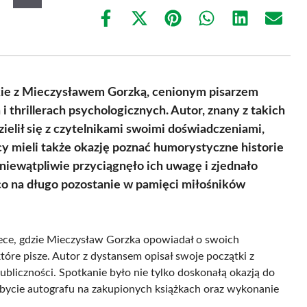
Share
Share
Share
Share
Share
Share
on
on
on
on
on
on
Facebook
X
Pinterest
WhatsApp
LinkedIn
Email
(Twitter)
kie z Mieczysławem Gorzką, cenionym pisarzem
 thrillerach psychologicznych. Autor, znany z takich
dzielił się z czytelnikami swoimi doświadczeniami,
y mieli także okazję poznać humorystyczne historie
 niewątpliwie przyciągnęło ich uwagę i zjednało
co na długo pozostanie w pamięci miłośników
tece, gdzie Mieczysław Gorzka opowiadał o swoich
tóre pisze. Autor z dystansem opisał swoje początki z
ubliczności. Spotkanie było nie tylko doskonałą okazją do
obycie autografu na zakupionych książkach oraz wykonanie