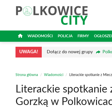
Przejdź
do
treści
WIADOMOŚCI
POLICJA
FIRMY
OGŁOSZE
UWAGA!
Dołącz do nowej grupy
Polk
Strona główna
/
Wiadomości
/
Literackie spotkanie z Mie
Literackie spotkani
Gorzką w Polkowica