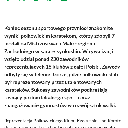
on
on
on
on
on
on
Facebook
X
Pinterest
WhatsApp
LinkedIn
Email
(Twitter)
Koniec sezonu sportowego przyniósł znakomite
wyniki polkowickim karatekom, którzy zdobyli 7
medali na Mistrzostwach Makroregionu
Zachodniego w karate kyokushin. W rywalizacji
wzięło udział ponad 230 zawodników
reprezentujących 18 klubów z całej Polski. Zawody
odbyły się w Jeleniej Górze, gdzie polkowicki klub
był reprezentowany przez utalentowanych
karateków. Sukcesy zawodników podkreślają
rosnący poziom lokalnego sportu oraz
zaangażowanie gymnastów w rozwój sztuk walki.
Reprezentacja Polkowickiego Klubu Kyokushin-kan Karate-
do zaprezentowała się bardzo dobrze, co zaowocowało