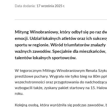
Data dodania:
17 września 2025 r.
Mityng Winobraniowy, który odbył się po raz d
emocji. Udział lokalnych atletów oraz ich sukce
sportu w regionie. Wśród triumfatorów znalazły s
ważnych zawodów. Specjalnie dla mieszkańców, 
talentów lokalnych sportowców.
W tegorocznym Mitingu Winobraniowym Renata Szykul
prestiżowe puchary. Wygrała nie tylko bieg na 80m ppł,
wszechstronności oraz przygotowania do nadchodzącyc
wzbogacili także, zyskany pakiet startowy na 15. Hal
roku.
Kolejną osobą, która wyróżniła się podczas zawodów, b