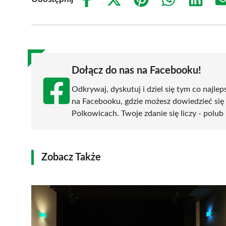
Share
Share
Share
Share
Share
on
on
on
on
on
Facebook
X
Pinterest
WhatsApp
LinkedIn
(Twitter)
Dołącz do nas na Facebooku!
Odkrywaj, dyskutuj i dziel się tym co najlep
na Facebooku, gdzie możesz dowiedzieć się
Polkowicach. Twoje zdanie się liczy - polub 
Zobacz Także