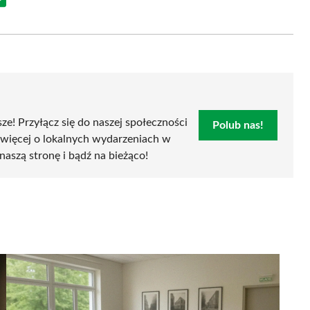
Share
on
Email
sze! Przyłącz się do naszej społeczności
Polub nas!
 więcej o lokalnych wydarzeniach w
naszą stronę i bądź na bieżąco!