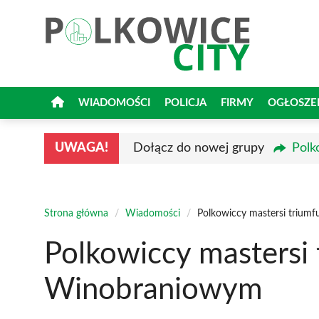
Przejdź
do
treści
WIADOMOŚCI
POLICJA
FIRMY
OGŁOSZE
UWAGA!
Dołącz do nowej grupy
Polk
Strona główna
/
Wiadomości
/
Polkowiccy mastersi trium
Polkowiccy mastersi 
Winobraniowym