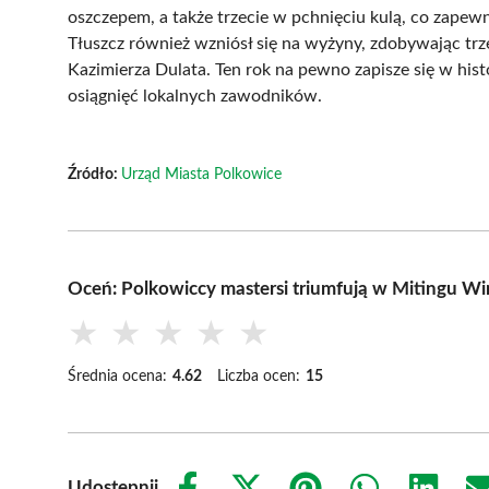
oszczepem, a także trzecie w pchnięciu kulą, co zapewn
Tłuszcz również wzniósł się na wyżyny, zdobywając tr
Kazimierza Dulata. Ten rok na pewno zapisze się w his
osiągnięć lokalnych zawodników.
Źródło:
Urząd Miasta Polkowice
Oceń: Polkowiccy mastersi triumfują w Mitingu 
★
★
★
★
★
Średnia ocena:
4.62
Liczba ocen:
15
Udostępnij