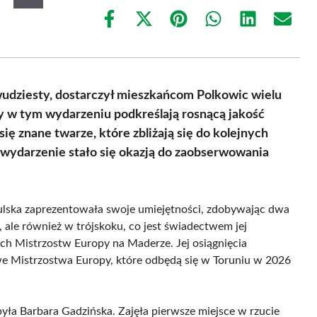
Share
Share
Share
Share
Share
Share
on
on
on
on
on
on
Facebook
X
Pinterest
WhatsApp
LinkedIn
Email
(Twitter)
wudziesty, dostarczył mieszkańcom Polkowic wielu
sy w tym wydarzeniu podkreślają rosnącą jakość
ię znane twarze, które zbliżają się do kolejnych
wydarzenie stało się okazją do zaobserwowania
ska zaprezentowała swoje umiejętności, zdobywając dwa
 ale również w trójskoku, co jest świadectwem jej
h Mistrzostw Europy na Maderze. Jej osiągnięcia
owe Mistrzostwa Europy, które odbędą się w Toruniu w 2026
yła Barbara Gadzińska. Zajęła pierwsze miejsce w rzucie