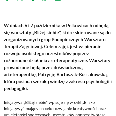
on
on
on
on
on
on
Facebook
X
Pinterest
WhatsApp
LinkedIn
Email
(Twitter)
W dniach 6 i 7 października w Polkowicach odbędą
się warsztaty „Bliżej siebie”, które skierowane są do
zorganizowanych grup Podopiecznych Warsztatu
Terapii Zajęciowej. Celem zajęć jest wspieranie
rozwoju osobistego uczestników poprzez
różnorodne działania arteterapeutyczne. Warsztaty
prowadzone będą przez doświadczoną
arteterapeutkę, Patrycję Bartoszak-Kossakowską,
która posiada szeroką wiedzę z zakresu psychologii i
pedagogiki.
Inicjatywa „Bliżej siebie” wpisuje się w cykl „Blisko
Inicjatywy”, mający na celu rozwijanie kreatywności oraz
umiejętności społecznych uczestników poprzez twórcze i