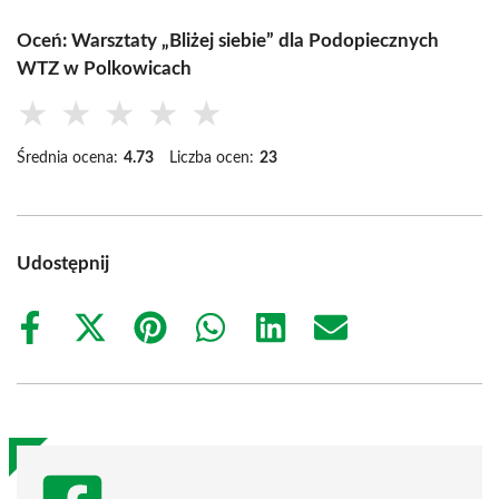
Oceń: Warsztaty „Bliżej siebie” dla Podopiecznych
WTZ w Polkowicach
★
★
★
★
★
Średnia ocena:
4.73
Liczba ocen:
23
Udostępnij
Share
Share
Share
Share
Share
Share
on
on
on
on
on
on
Facebook
X
Pinterest
WhatsApp
LinkedIn
Email
(Twitter)