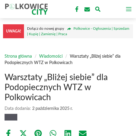
Przejdź
M
do
treści
Dołącz do nowej grupy
Polkowice - Ogłoszenia | Sprzedam
UWAGA!
| Kupię | Zamienię | Praca
Strona główna
/
Wiadomości
/
Warsztaty „Bliżej siebie” dla
Podopiecznych WTZ w Polkowicach
Warsztaty „Bliżej siebie” dla
Podopiecznych WTZ w
Polkowicach
Data dodania:
2 października 2025 r.
Share
Share
Share
Share
Share
Share