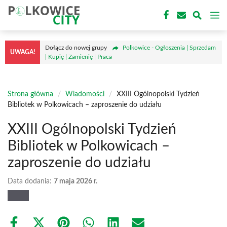
Przejdź
M
do
treści
Dołącz do nowej grupy
Polkowice - Ogłoszenia | Sprzedam
UWAGA!
| Kupię | Zamienię | Praca
Strona główna
/
Wiadomości
/
XXIII Ogólnopolski Tydzień
Bibliotek w Polkowicach – zaproszenie do udziału
XXIII Ogólnopolski Tydzień
Bibliotek w Polkowicach –
zaproszenie do udziału
Data dodania:
7 maja 2026 r.
Share
Share
Share
Share
Share
Share