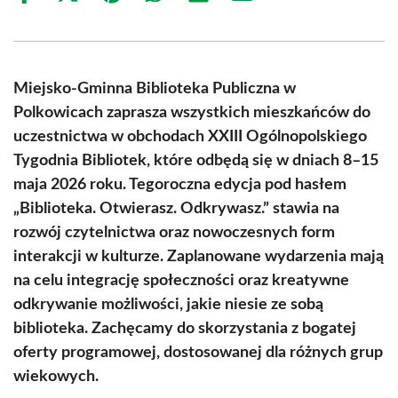
on
on
on
on
on
on
Facebook
X
Pinterest
WhatsApp
LinkedIn
Email
(Twitter)
Miejsko-Gminna Biblioteka Publiczna w
Polkowicach zaprasza wszystkich mieszkańców do
uczestnictwa w obchodach XXIII Ogólnopolskiego
Tygodnia Bibliotek, które odbędą się w dniach 8–15
maja 2026 roku. Tegoroczna edycja pod hasłem
„Biblioteka. Otwierasz. Odkrywasz.” stawia na
rozwój czytelnictwa oraz nowoczesnych form
interakcji w kulturze. Zaplanowane wydarzenia mają
na celu integrację społeczności oraz kreatywne
odkrywanie możliwości, jakie niesie ze sobą
biblioteka. Zachęcamy do skorzystania z bogatej
oferty programowej, dostosowanej dla różnych grup
wiekowych.