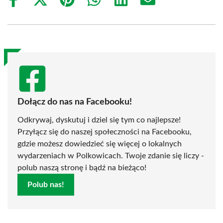
Share
Share
Share
Share
Share
Share
on
on
on
on
on
on
Facebook
X
Pinterest
WhatsApp
LinkedIn
Email
(Twitter)
Dołącz do nas na Facebooku!
Odkrywaj, dyskutuj i dziel się tym co najlepsze!
Przyłącz się do naszej społeczności na Facebooku,
gdzie możesz dowiedzieć się więcej o lokalnych
wydarzeniach w Polkowicach. Twoje zdanie się liczy -
polub naszą stronę i bądź na bieżąco!
Polub nas!