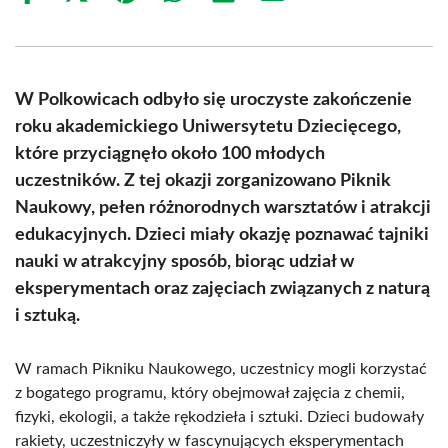
on
on
on
on
on
on
Facebook
X
Pinterest
WhatsApp
LinkedIn
Email
(Twitter)
W Polkowicach odbyło się uroczyste zakończenie
roku akademickiego Uniwersytetu Dziecięcego,
które przyciągnęło około 100 młodych
uczestników. Z tej okazji zorganizowano Piknik
Naukowy, pełen różnorodnych warsztatów i atrakcji
edukacyjnych. Dzieci miały okazję poznawać tajniki
nauki w atrakcyjny sposób, biorąc udział w
eksperymentach oraz zajęciach związanych z naturą
i sztuką.
W ramach Pikniku Naukowego, uczestnicy mogli korzystać
z bogatego programu, który obejmował zajęcia z chemii,
fizyki, ekologii, a także rękodzieła i sztuki. Dzieci budowały
rakiety, uczestniczyły w fascynujących eksperymentach