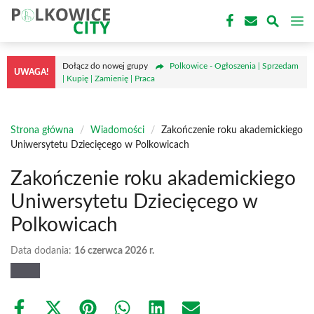
Przejdź
M
do
treści
Dołącz do nowej grupy
Polkowice - Ogłoszenia | Sprzedam
UWAGA!
| Kupię | Zamienię | Praca
Strona główna
/
Wiadomości
/
Zakończenie roku akademickiego
Uniwersytetu Dziecięcego w Polkowicach
Zakończenie roku akademickiego
Uniwersytetu Dziecięcego w
Polkowicach
Data dodania:
16 czerwca 2026 r.
Share
Share
Share
Share
Share
Share