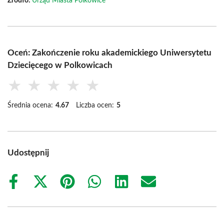
Źródło:
Urząd Miasta Polkowice
Oceń: Zakończenie roku akademickiego Uniwersytetu
Dziecięcego w Polkowicach
★
★
★
★
★
Średnia ocena:
4.67
Liczba ocen:
5
Udostępnij
Share
Share
Share
Share
Share
Share
on
on
on
on
on
on
Facebook
X
Pinterest
WhatsApp
LinkedIn
Email
(Twitter)