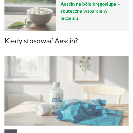
Aescin na bóle kręgosłupa –
skuteczne wsparcie w
leczeniu
Kiedy stosować Aescin?