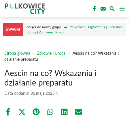
Przejdź
M
do
treści
Dołącz do nowej grupy
Polkowice - Ogłoszenia | Sprzedam
UWAGA!
| Kupię | Zamienię | Praca
Strona główna
/
Zdrowie i Uroda
/
Aescin na co? Wskazania i
działanie preparatu
Aescin na co? Wskazania i
działanie preparatu
Data dodania:
31 maja 2025 r.
Share
Share
Share
Share
Share
Share
on
on
on
on
on
on
Facebook
X
Pinterest
WhatsApp
LinkedIn
Email
(Twitter)