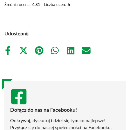
Średnia ocena:
4.81
Liczba ocen:
6
Udostępnij
Share
Share
Share
Share
Share
Share
on
on
on
on
on
on
Facebook
X
Pinterest
WhatsApp
LinkedIn
Email
(Twitter)
Dołącz do nas na Facebooku!
Odkrywaj, dyskutuj i dziel się tym co najlepsze!
Przyłącz się do naszej społeczności na Facebooku,