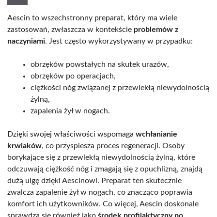
Aescin to wszechstronny preparat, który ma wiele
zastosowań, zwłaszcza w kontekście
problemów z
naczyniami
. Jest często wykorzystywany w przypadku:
obrzęków powstałych na skutek urazów,
obrzęków po operacjach,
ciężkości nóg związanej z przewlekłą niewydolnością
żylną,
zapalenia żył w nogach.
Dzięki swojej właściwości wspomaga
wchłanianie
krwiaków
, co przyspiesza proces regeneracji. Osoby
borykające się z przewlekłą niewydolnością żylną, które
odczuwają ciężkość nóg i zmagają się z opuchlizną, znajdą
dużą ulgę dzięki Aescinowi. Preparat ten skutecznie
zwalcza zapalenie żył w nogach, co znacząco poprawia
komfort ich użytkowników. Co więcej, Aescin doskonale
sprawdza się również jako
środek profilaktyczny po