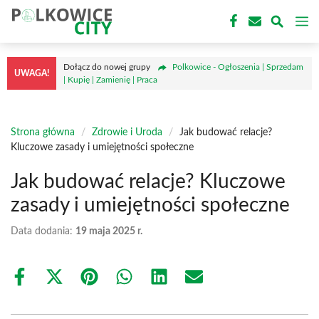
Przejdź
M
do
treści
Dołącz do nowej grupy
Polkowice - Ogłoszenia | Sprzedam
UWAGA!
| Kupię | Zamienię | Praca
Strona główna
/
Zdrowie i Uroda
/
Jak budować relacje?
Kluczowe zasady i umiejętności społeczne
Jak budować relacje? Kluczowe
zasady i umiejętności społeczne
Data dodania:
19 maja 2025 r.
Share
Share
Share
Share
Share
Share
on
on
on
on
on
on
Facebook
X
Pinterest
WhatsApp
LinkedIn
Email
(Twitter)