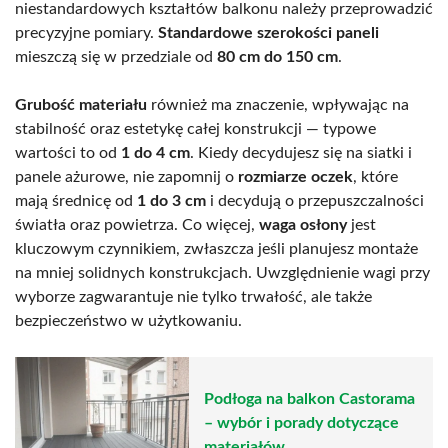
niestandardowych kształtów balkonu należy przeprowadzić
precyzyjne pomiary.
Standardowe szerokości paneli
mieszczą się w przedziale od
80 cm do 150 cm
.
Grubość materiału
również ma znaczenie, wpływając na
stabilność oraz estetykę całej konstrukcji — typowe
wartości to od
1 do 4 cm
. Kiedy decydujesz się na siatki i
panele ażurowe, nie zapomnij o
rozmiarze oczek
, które
mają średnicę od
1 do 3 cm
i decydują o przepuszczalności
światła oraz powietrza. Co więcej,
waga osłony
jest
kluczowym czynnikiem, zwłaszcza jeśli planujesz montaże
na mniej solidnych konstrukcjach. Uwzględnienie wagi przy
wyborze zagwarantuje nie tylko trwałość, ale także
bezpieczeństwo w użytkowaniu.
Podłoga na balkon Castorama
– wybór i porady dotyczące
materiałów