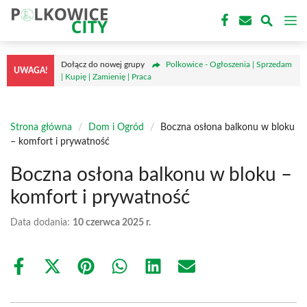
Przejdź
M
do
treści
Dołącz do nowej grupy
Polkowice - Ogłoszenia | Sprzedam
UWAGA!
| Kupię | Zamienię | Praca
Strona główna
/
Dom i Ogród
/
Boczna osłona balkonu w bloku
– komfort i prywatność
Boczna osłona balkonu w bloku –
komfort i prywatność
Data dodania:
10 czerwca 2025 r.
Share
Share
Share
Share
Share
Share
on
on
on
on
on
on
Facebook
X
Pinterest
WhatsApp
LinkedIn
Email
(Twitter)