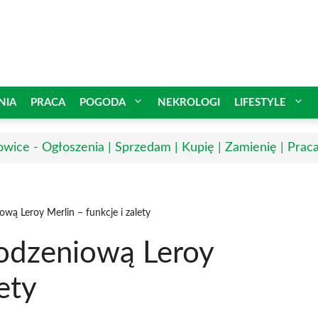
NIA
PRACA
POGODA
NEKROLOGI
LIFESTYLE
owice - Ogłoszenia | Sprzedam | Kupię | Zamienię | Prac
ową Leroy Merlin – funkcje i zalety
rodzeniową Leroy
ety