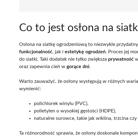
Co to jest osłona na sia
Osłona na siatkę ogrodzeniową to niezwykle przydatny
funkcjonalność
, jak i
estetykę ogrodzeń
. Proces jej m
do siatki. Taki dodatek nie tylko zwiększa
prywatność
w
oraz zapewnia cień w
gorące dni
.
Warto zauważyć, że osłony występują w różnych wari
wymienić:
polichlorek winylu (PVC),
polietylen o wysokiej gęstości (HDPE),
naturalne surowce, takie jak wiklina, trzcina cz
Ta różnorodność sprawia, że osłony doskonale komponu