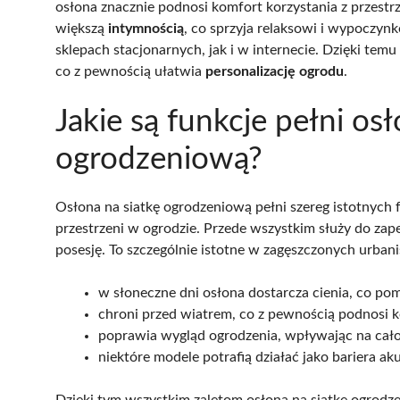
osłona znacznie podnosi komfort korzystania z przestrz
większą
intymnością
, co sprzyja relaksowi i wypoczyn
sklepach stacjonarnych, jak i w internecie. Dzięki tem
co z pewnością ułatwia
personalizację ogrodu
.
Jakie są funkcje pełni osł
ogrodzeniową?
Osłona na siatkę ogrodzeniową pełni szereg istotnych f
przestrzeni w ogrodzie. Przede wszystkim służy do za
posesję. To szczególnie istotne w zagęszczonych urbani
w słoneczne dni osłona dostarcza cienia, co po
chroni przed wiatrem, co z pewnością podnosi k
poprawia wygląd ogrodzenia, wpływając na cał
niektóre modele potrafią działać jako bariera a
Dzięki tym wszystkim zaletom osłona na siatkę ogrodze