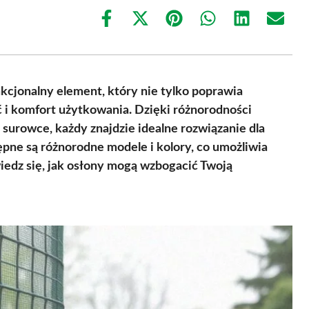
Share
Share
Share
Share
Share
Share
on
on
on
on
on
on
Facebook
X
Pinterest
WhatsApp
LinkedIn
Email
(Twitter)
kcjonalny element, który nie tylko poprawia
 i komfort użytkowania. Dzięki różnorodności
surowce, każdy znajdzie idealne rozwiązanie dla
ępne są różnorodne modele i kolory, co umożliwia
iedz się, jak osłony mogą wzbogacić Twoją