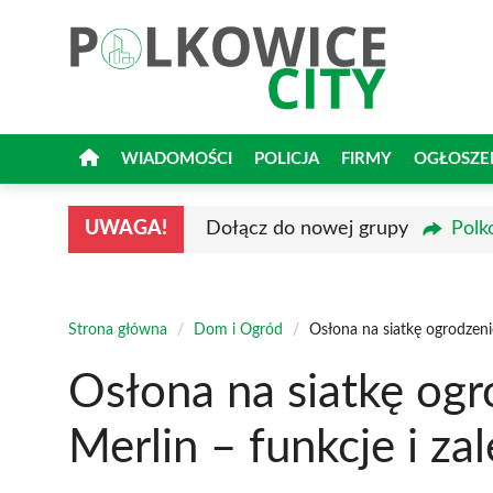
Przejdź
do
treści
WIADOMOŚCI
POLICJA
FIRMY
OGŁOSZE
UWAGA!
Dołącz do nowej grupy
Polk
Strona główna
/
Dom i Ogród
/
Osłona na siatkę ogrodzeni
Osłona na siatkę og
Merlin – funkcje i zal