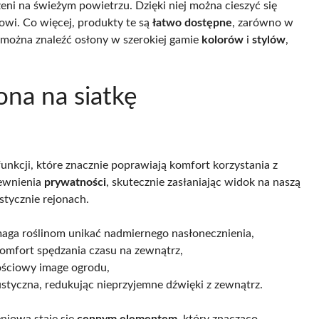
eni na świeżym powietrzu. Dzięki niej można cieszyć się
kowi. Co więcej, produkty te są
łatwo dostępne
, zarówno w
u można znaleźć osłony w szerokiej gamie
kolorów
i
stylów
,
ona na siatkę
unkcji, które znacznie poprawiają komfort korzystania z
pewnienia
prywatności
, skutecznie zasłaniając widok na naszą
stycznie rejonach.
maga roślinom unikać nadmiernego nasłonecznienia,
omfort spędzania czasu na zewnątrz,
ościowy image ogrodu,
kustyczna, redukując nieprzyjemne dźwięki z zewnątrz.
niową staje się
cennym elementem
, który znacząco