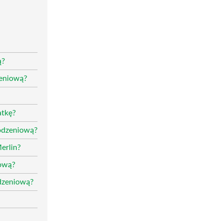
ą?
zeniową?
atkę?
rodzeniową?
erlin?
iową?
odzeniową?