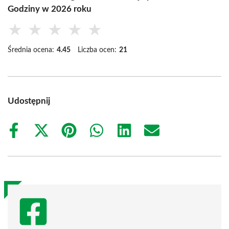
Godziny w 2026 roku
★
★
★
★
★
Średnia ocena:
4.45
Liczba ocen:
21
Udostępnij
Share
Share
Share
Share
Share
Share
on
on
on
on
on
on
Facebook
X
Pinterest
WhatsApp
LinkedIn
Email
(Twitter)