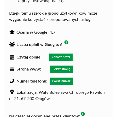
przystosowaną toaletę.
Dzięki temu szerokie grono użytkowników może
wygodnie korzystać z proponowanych usług.
Ocena w Google:
4.7
Liczba opinii w Google:
6
Czytaj opinie:
Zobacz profil
Strona www:
Pokaż stronę
Numer telefonu:
Pokaż numer
Lokalizacja:
Wały Bolesława Chrobrego Pawilon
nr 21, 67-200 Głogów
Najczęściej doceniane przez klientów: