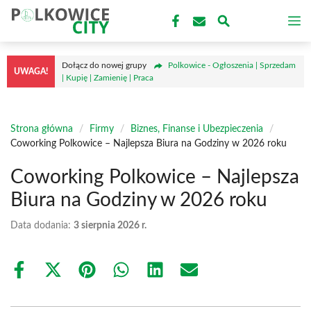
Przejdź
M
do
treści
Dołącz do nowej grupy
Polkowice - Ogłoszenia | Sprzedam
UWAGA!
| Kupię | Zamienię | Praca
Strona główna
/
Firmy
/
Biznes, Finanse i Ubezpieczenia
/
Coworking Polkowice – Najlepsza Biura na Godziny w 2026 roku
Coworking Polkowice – Najlepsza
Biura na Godziny w 2026 roku
Data dodania:
3 sierpnia 2026 r.
Share
Share
Share
Share
Share
Share
on
on
on
on
on
on
Facebook
X
Pinterest
WhatsApp
LinkedIn
Email
(Twitter)