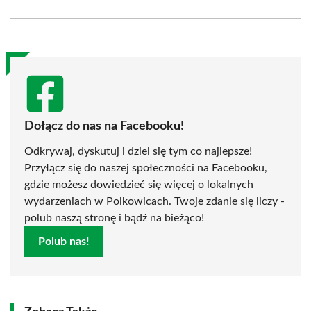
Facebook
X
Pinterest
WhatsApp
LinkedIn
Email
(Twitter)
Dołącz do nas na Facebooku!
Odkrywaj, dyskutuj i dziel się tym co najlepsze!
Przyłącz się do naszej społeczności na Facebooku,
gdzie możesz dowiedzieć się więcej o lokalnych
wydarzeniach w Polkowicach. Twoje zdanie się liczy -
polub naszą stronę i bądź na bieżąco!
Polub nas!