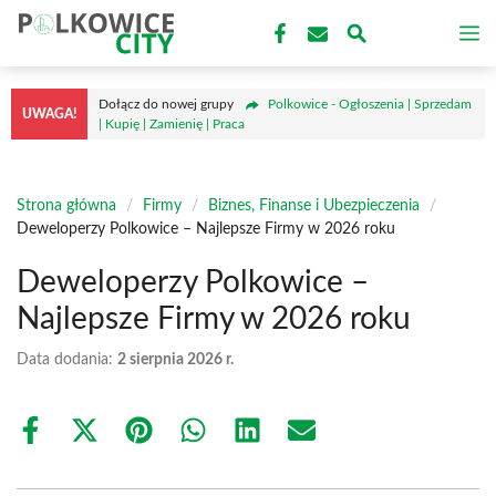
Przejdź
M
do
treści
Dołącz do nowej grupy
Polkowice - Ogłoszenia | Sprzedam
UWAGA!
| Kupię | Zamienię | Praca
Strona główna
/
Firmy
/
Biznes, Finanse i Ubezpieczenia
/
Deweloperzy Polkowice – Najlepsze Firmy w 2026 roku
Deweloperzy Polkowice –
Najlepsze Firmy w 2026 roku
Data dodania:
2 sierpnia 2026 r.
Share
Share
Share
Share
Share
Share
on
on
on
on
on
on
Facebook
X
Pinterest
WhatsApp
LinkedIn
Email
(Twitter)