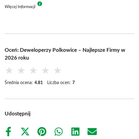
Więcej Informacji
Oceń: Deweloperzy Polkowice – Najlepsze Firmy w
2026 roku
★
★
★
★
★
Średnia ocena:
4.81
Liczba ocen:
7
Udostępnij
Share
Share
Share
Share
Share
Share
on
on
on
on
on
on