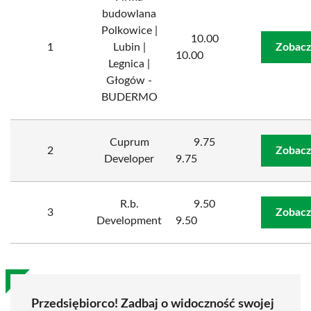
budowlana
Polkowice |
10.00
1
Lubin |
Zobacz
10.00
Legnica |
Głogów -
BUDERMO
Cuprum
9.75
2
Zobacz
Developer
9.75
R.b.
9.50
3
Zobacz
Development
9.50
Przedsiębiorco! Zadbaj o widoczność swojej