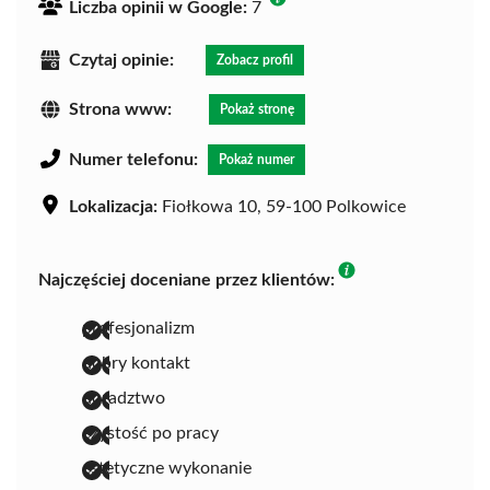
Liczba opinii w Google:
7
Czytaj opinie:
Zobacz profil
Strona www:
Pokaż stronę
Numer telefonu:
Pokaż numer
Lokalizacja:
Fiołkowa 10, 59-100 Polkowice
Najczęściej doceniane przez klientów:
profesjonalizm
dobry kontakt
doradztwo
czystość po pracy
estetyczne wykonanie