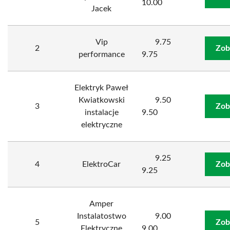
10.00
Jacek
Vip
9.75
2
Zob
performance
9.75
Elektryk Paweł
Kwiatkowski
9.50
3
Zob
instalacje
9.50
elektryczne
9.25
4
ElektroCar
Zob
9.25
Amper
Instalatostwo
9.00
5
Zob
Elektryczne
9.00