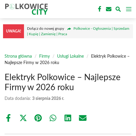
Przejdź
M
do
treści
Dołącz do nowej grupy
Polkowice - Ogłoszenia | Sprzedam
UWAGA!
| Kupię | Zamienię | Praca
Strona główna
/
Firmy
/
Usługi Lokalne
/
Elektryk Polkowice –
Najlepsze Firmy w 2026 roku
Elektryk Polkowice – Najlepsze
Firmy w 2026 roku
Data dodania:
3 sierpnia 2026 r.
Share
Share
Share
Share
Share
Share
on
on
on
on
on
on
Facebook
X
Pinterest
WhatsApp
LinkedIn
Email
(Twitter)