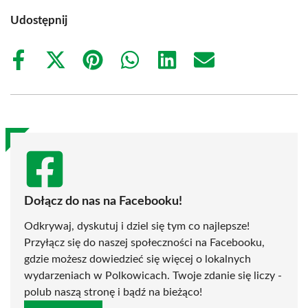
Udostępnij
Share
Share
Share
Share
Share
Share
on
on
on
on
on
on
Facebook
X
Pinterest
WhatsApp
LinkedIn
Email
(Twitter)
Dołącz do nas na Facebooku!
Odkrywaj, dyskutuj i dziel się tym co najlepsze!
Przyłącz się do naszej społeczności na Facebooku,
gdzie możesz dowiedzieć się więcej o lokalnych
wydarzeniach w Polkowicach. Twoje zdanie się liczy -
polub naszą stronę i bądź na bieżąco!