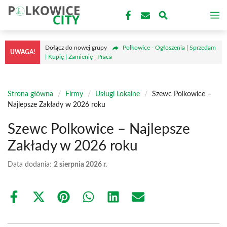
Przejdź
M
do
treści
Dołącz do nowej grupy
Polkowice - Ogłoszenia | Sprzedam
UWAGA!
| Kupię | Zamienię | Praca
Strona główna
/
Firmy
/
Usługi Lokalne
/
Szewc Polkowice –
Najlepsze Zakłady w 2026 roku
Szewc Polkowice – Najlepsze
Zakłady w 2026 roku
Data dodania:
2 sierpnia 2026 r.
Share
Share
Share
Share
Share
Share
on
on
on
on
on
on
Facebook
X
Pinterest
WhatsApp
LinkedIn
Email
(Twitter)