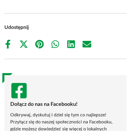
Udostępnij
Share
Share
Share
Share
Share
Share
on
on
on
on
on
on
Facebook
X
Pinterest
WhatsApp
LinkedIn
Email
(Twitter)
Dołącz do nas na Facebooku!
Odkrywaj, dyskutuj i dziel się tym co najlepsze!
Przyłącz się do naszej społeczności na Facebooku,
gdzie możesz dowiedzieć się więcej o lokalnych