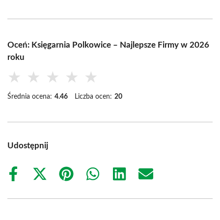
Oceń: Księgarnia Polkowice – Najlepsze Firmy w 2026
roku
★
★
★
★
★
Średnia ocena:
4.46
Liczba ocen:
20
Udostępnij
Share
Share
Share
Share
Share
Share
on
on
on
on
on
on
Facebook
X
Pinterest
WhatsApp
LinkedIn
Email
(Twitter)