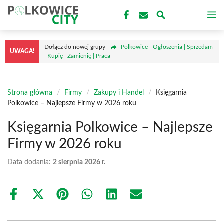
Przejdź
M
do
treści
Dołącz do nowej grupy
Polkowice - Ogłoszenia | Sprzedam
UWAGA!
| Kupię | Zamienię | Praca
Strona główna
/
Firmy
/
Zakupy i Handel
/
Księgarnia
Polkowice – Najlepsze Firmy w 2026 roku
Księgarnia Polkowice – Najlepsze
Firmy w 2026 roku
Data dodania:
2 sierpnia 2026 r.
Share
Share
Share
Share
Share
Share
on
on
on
on
on
on
Facebook
X
Pinterest
WhatsApp
LinkedIn
Email
(Twitter)