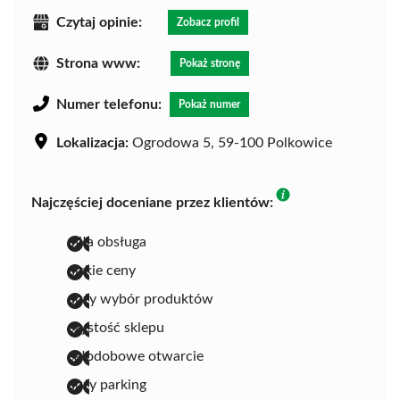
Czytaj opinie:
Zobacz profil
Strona www:
Pokaż stronę
Numer telefonu:
Pokaż numer
Lokalizacja:
Ogrodowa 5, 59-100 Polkowice
Najczęściej doceniane przez klientów:
miła obsługa
niskie ceny
duży wybór produktów
czystość sklepu
całodobowe otwarcie
duży parking