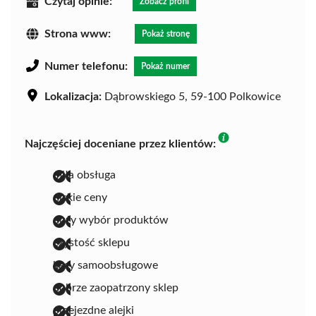
Czytaj opinie:
Zobacz profil
Strona www:
Pokaż stronę
Numer telefonu:
Pokaż numer
Lokalizacja:
Dąbrowskiego 5, 59-100 Polkowice
Najczęściej doceniane przez klientów:
miła obsługa
niskie ceny
duży wybór produktów
czystość sklepu
kasy samoobsługowe
dobrze zaopatrzony sklep
przejezdne alejki