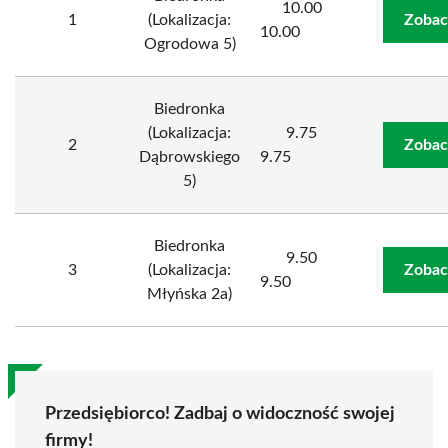
10.00
1
(Lokalizacja:
Zobac
10.00
Ogrodowa 5)
Biedronka
(Lokalizacja:
9.75
2
Zobac
Dąbrowskiego
9.75
5)
Biedronka
9.50
3
(Lokalizacja:
Zobac
9.50
Młyńska 2a)
Przedsiębiorco! Zadbaj o widoczność swojej
firmy!