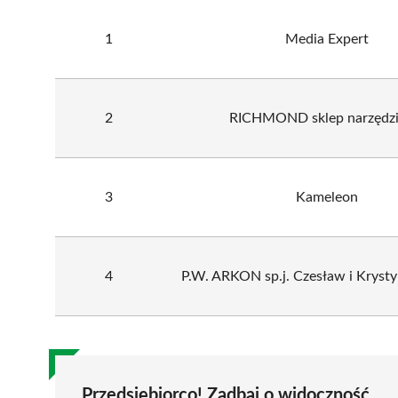
1
Media Expert
2
RICHMOND sklep narzędz
3
Kameleon
4
P.W. ARKON sp.j. Czesław i Kryst
Przedsiębiorco! Zadbaj o widoczność