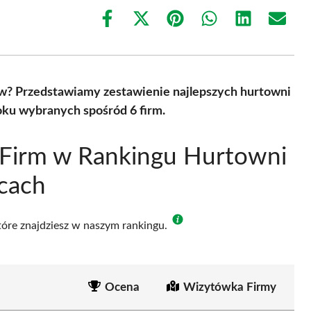
Share
Share
Share
Share
Share
Share
on
on
on
on
on
on
Facebook
X
Pinterest
WhatsApp
LinkedIn
Email
(Twitter)
ów? Przedstawiamy zestawienie najlepszych hurtowni
oku wybranych spośród 6 firm.
 Firm w Rankingu Hurtowni
cach
które znajdziesz w naszym rankingu.
Ocena
Wizytówka Firmy