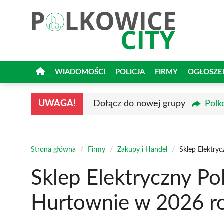
Przejdź
do
treści
WIADOMOŚCI
POLICJA
FIRMY
OGŁOSZE
UWAGA!
Dołącz do nowej grupy
Polk
Strona główna
/
Firmy
/
Zakupy i Handel
/
Sklep Elektry
Sklep Elektryczny Po
Hurtownie w 2026 r