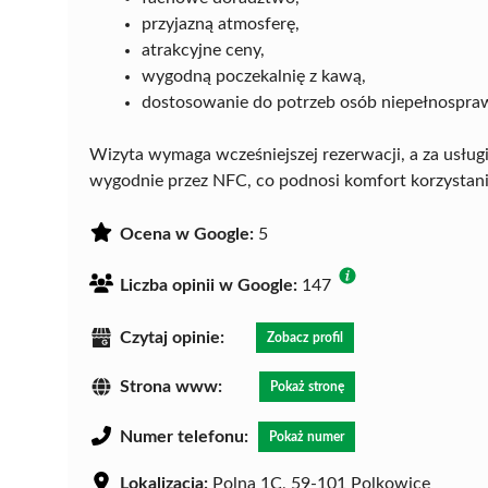
przyjazną atmosferę,
atrakcyjne ceny,
wygodną poczekalnię z kawą,
dostosowanie do potrzeb osób niepełnospra
Wizyta wymaga wcześniejszej rezerwacji, a za usłu
wygodnie przez NFC, co podnosi komfort korzystania
Ocena w Google:
5
Liczba opinii w Google:
147
Czytaj opinie:
Zobacz profil
Strona www:
Pokaż stronę
Numer telefonu:
Pokaż numer
Lokalizacja:
Polna 1C, 59-101 Polkowice