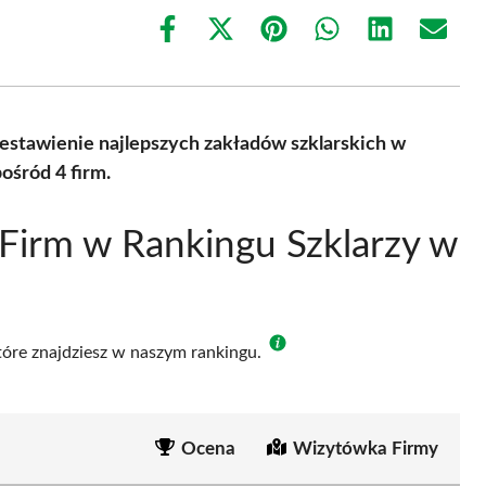
Share
Share
Share
Share
Share
Share
on
on
on
on
on
on
Facebook
X
Pinterest
WhatsApp
LinkedIn
Email
(Twitter)
estawienie najlepszych zakładów szklarskich w
ośród 4 firm.
Firm w Rankingu Szklarzy w
które znajdziesz w naszym rankingu.
Ocena
Wizytówka Firmy