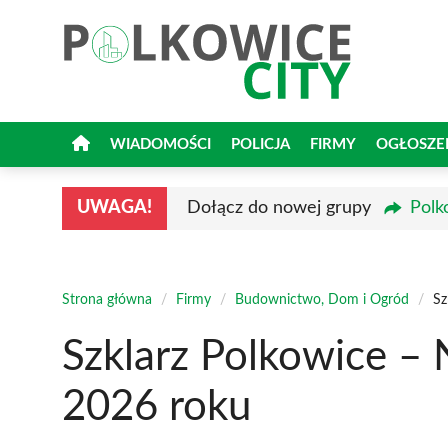
Przejdź
do
treści
WIADOMOŚCI
POLICJA
FIRMY
OGŁOSZE
UWAGA!
Dołącz do nowej grupy
Polk
Strona główna
/
Firmy
/
Budownictwo, Dom i Ogród
/
Sz
Szklarz Polkowice – 
2026 roku