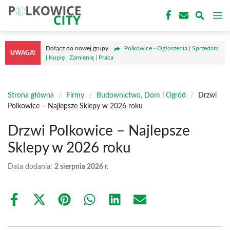
Przejdź
M
do
treści
Dołącz do nowej grupy
Polkowice - Ogłoszenia | Sprzedam
UWAGA!
| Kupię | Zamienię | Praca
Strona główna
/
Firmy
/
Budownictwo, Dom i Ogród
/
Drzwi
Polkowice – Najlepsze Sklepy w 2026 roku
Drzwi Polkowice – Najlepsze
Sklepy w 2026 roku
Data dodania:
2 sierpnia 2026 r.
Share
Share
Share
Share
Share
Share
on
on
on
on
on
on
Facebook
X
Pinterest
WhatsApp
LinkedIn
Email
(Twitter)