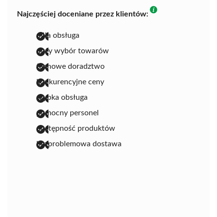
Najczęściej doceniane przez klientów:
miła obsługa
duży wybór towarów
fachowe doradztwo
konkurencyjne ceny
szybka obsługa
pomocny personel
dostępność produktów
bezproblemowa dostawa