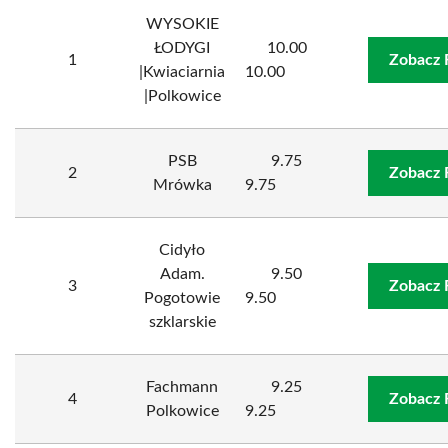
WYSOKIE
ŁODYGI
10.00
1
Zobacz 
|Kwiaciarnia
10.00
|Polkowice
PSB
9.75
2
Zobacz 
Mrówka
9.75
Cidyło
Adam.
9.50
3
Zobacz 
Pogotowie
9.50
szklarskie
Fachmann
9.25
4
Zobacz 
Polkowice
9.25