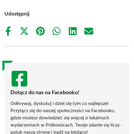
Udostępnij
Share
Share
Share
Share
Share
Share
on
on
on
on
on
on
Facebook
X
Pinterest
WhatsApp
LinkedIn
Email
(Twitter)
Dołącz do nas na Facebooku!
Odkrywaj, dyskutuj i dziel się tym co najlepsze!
Przyłącz się do naszej społeczności na Facebooku,
gdzie możesz dowiedzieć się więcej o lokalnych
wydarzeniach w Polkowicach. Twoje zdanie się liczy -
polub naszą stronę i bądź na bieżąco!