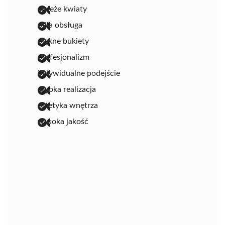
świeże kwiaty
miła obsługa
piękne bukiety
profesjonalizm
indywidualne podejście
szybka realizacja
estetyka wnętrza
wysoka jakość