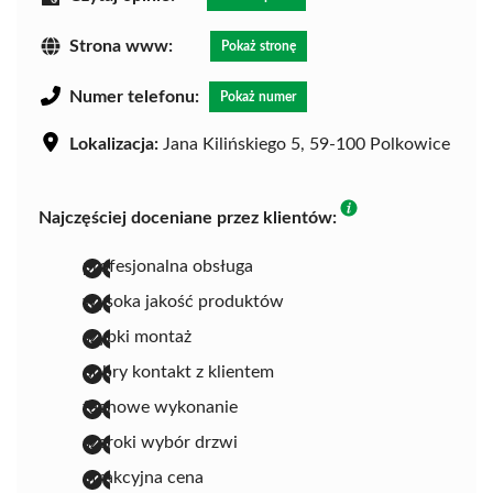
Strona www:
Pokaż stronę
Numer telefonu:
Pokaż numer
Lokalizacja:
Jana Kilińskiego 5, 59-100 Polkowice
Najczęściej doceniane przez klientów:
profesjonalna obsługa
wysoka jakość produktów
szybki montaż
dobry kontakt z klientem
fachowe wykonanie
szeroki wybór drzwi
atrakcyjna cena