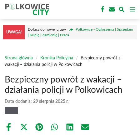
Przejdź
M
do
treści
Dołącz do nowej grupy
Polkowice - Ogłoszenia | Sprzedam
UWAGA!
| Kupię | Zamienię | Praca
Strona główna
/
Kronika Policyjna
/
Bezpieczny powrót z
wakacji – działania policji w Polkowicach
Bezpieczny powrót z wakacji –
działania policji w Polkowicach
Data dodania:
29 sierpnia 2025 r.
Share
Share
Share
Share
Share
Share
on
on
on
on
on
on
Facebook
X
Pinterest
WhatsApp
LinkedIn
Email