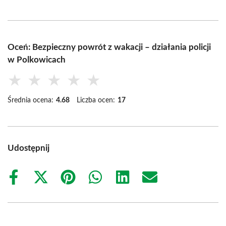
Oceń: Bezpieczny powrót z wakacji – działania policji
w Polkowicach
★
★
★
★
★
Średnia ocena:
4.68
Liczba ocen:
17
Udostępnij
Share
Share
Share
Share
Share
Share
on
on
on
on
on
on
Facebook
X
Pinterest
WhatsApp
LinkedIn
Email
(Twitter)