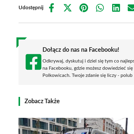
Udostępnij
Share
Share
Share
Share
Share
on
on
on
on
on
Facebook
X
Pinterest
WhatsApp
LinkedIn
(Twitter)
Dołącz do nas na Facebooku!
Odkrywaj, dyskutuj i dziel się tym co najlep
na Facebooku, gdzie możesz dowiedzieć się
Polkowicach. Twoje zdanie się liczy - polub 
Zobacz Także