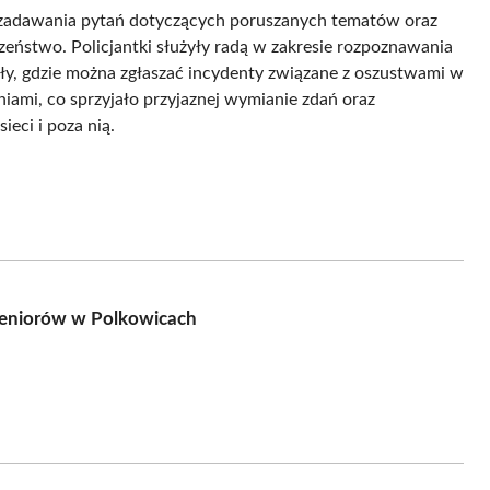
ć zadawania pytań dotyczących poruszanych tematów oraz
eństwo. Policjantki służyły radą w zakresie rozpoznawania
ły, gdzie można zgłaszać incydenty związane z oszustwami w
niami, co sprzyjało przyjaznej wymianie zdań oraz
eci i poza nią.
seniorów w Polkowicach