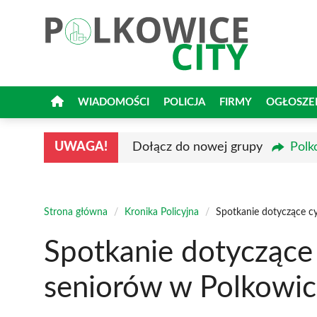
Przejdź
do
treści
WIADOMOŚCI
POLICJA
FIRMY
OGŁOSZE
UWAGA!
Dołącz do nowej grupy
Polk
Strona główna
/
Kronika Policyjna
/
Spotkanie dotyczące c
Spotkanie dotyczące
seniorów w Polkowi