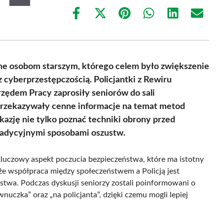
Share
Share
Share
Share
Share
Share
on
on
on
on
on
on
Facebook
X
Pinterest
WhatsApp
LinkedIn
Email
(Twitter)
e osobom starszym, którego celem było zwiększenie
 cyberprzestępczością. Policjantki z Rewiru
ędem Pracy zaprosiły seniorów do sali
przekazywały cenne informacje na temat metod
kazję nie tylko poznać techniki obrony przed
tradycyjnymi sposobami oszustw.
kluczowy aspekt poczucia bezpieczeństwa, które ma istotny
 że współpraca między społeczeństwem a Policją jest
twa. Podczas dyskusji seniorzy zostali poinformowani o
nuczka” oraz „na policjanta”, dzięki czemu mogli lepiej