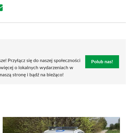
Share
on
Email
sze! Przyłącz się do naszej społeczności
Polub nas!
 więcej o lokalnych wydarzeniach w
naszą stronę i bądź na bieżąco!