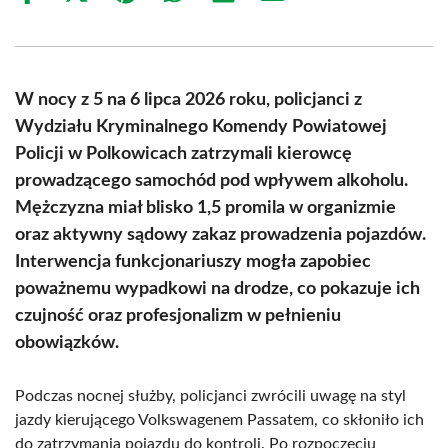
on
on
on
on
on
on
Facebook
X
Pinterest
WhatsApp
LinkedIn
Email
(Twitter)
W nocy z 5 na 6 lipca 2026 roku, policjanci z
Wydziału Kryminalnego Komendy Powiatowej
Policji w Polkowicach zatrzymali kierowcę
prowadzącego samochód pod wpływem alkoholu.
Mężczyzna miał blisko 1,5 promila w organizmie
oraz aktywny sądowy zakaz prowadzenia pojazdów.
Interwencja funkcjonariuszy mogła zapobiec
poważnemu wypadkowi na drodze, co pokazuje ich
czujność oraz profesjonalizm w pełnieniu
obowiązków.
Podczas nocnej służby, policjanci zwrócili uwagę na styl
jazdy kierującego Volkswagenem Passatem, co skłoniło ich
do zatrzymania pojazdu do kontroli. Po rozpoczęciu