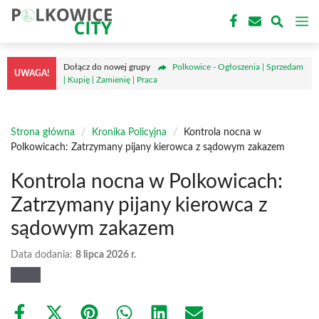
Przejdź
M
do
treści
Dołącz do nowej grupy
Polkowice - Ogłoszenia | Sprzedam
UWAGA!
| Kupię | Zamienię | Praca
Strona główna
/
Kronika Policyjna
/
Kontrola nocna w
Polkowicach: Zatrzymany pijany kierowca z sądowym zakazem
Kontrola nocna w Polkowicach:
Zatrzymany pijany kierowca z
sądowym zakazem
Data dodania:
8 lipca 2026 r.
Share
Share
Share
Share
Share
Share