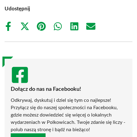
Udostępnij
Share
Share
Share
Share
Share
Share
on
on
on
on
on
on
Facebook
X
Pinterest
WhatsApp
LinkedIn
Email
(Twitter)
Dołącz do nas na Facebooku!
Odkrywaj, dyskutuj i dziel się tym co najlepsze!
Przyłącz się do naszej społeczności na Facebooku,
gdzie możesz dowiedzieć się więcej o lokalnych
wydarzeniach w Polkowicach. Twoje zdanie się liczy -
polub naszą stronę i bądź na bieżąco!