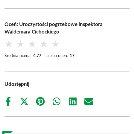
Oceń: Uroczystości pogrzebowe inspektora
Waldemara Cichockiego
★
★
★
★
★
Średnia ocena:
4.77
Liczba ocen:
17
Udostępnij
Share
Share
Share
Share
Share
Share
on
on
on
on
on
on
Facebook
X
Pinterest
WhatsApp
LinkedIn
Email
(Twitter)