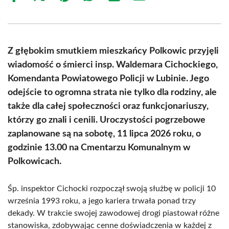
on
on
on
on
on
on
Facebook
X
Pinterest
WhatsApp
LinkedIn
Email
(Twitter)
Z głębokim smutkiem mieszkańcy Polkowic przyjęli
wiadomość o śmierci insp. Waldemara Cichockiego,
Komendanta Powiatowego Policji w Lubinie. Jego
odejście to ogromna strata nie tylko dla rodziny, ale
także dla całej społeczności oraz funkcjonariuszy,
którzy go znali i cenili. Uroczystości pogrzebowe
zaplanowane są na sobotę, 11 lipca 2026 roku, o
godzinie 13.00 na Cmentarzu Komunalnym w
Polkowicach.
Śp. inspektor Cichocki rozpoczął swoją służbę w policji 10
września 1993 roku, a jego kariera trwała ponad trzy
dekady. W trakcie swojej zawodowej drogi piastował różne
stanowiska, zdobywając cenne doświadczenia w każdej z