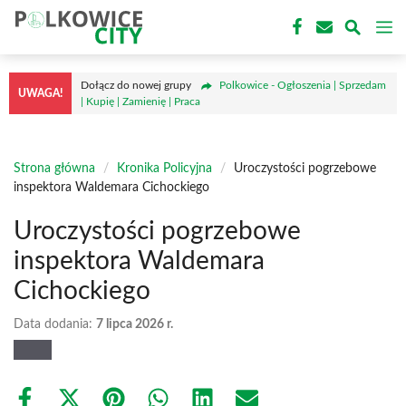
Przejdź
M
do
treści
Dołącz do nowej grupy
Polkowice - Ogłoszenia | Sprzedam
UWAGA!
| Kupię | Zamienię | Praca
Strona główna
/
Kronika Policyjna
/
Uroczystości pogrzebowe
inspektora Waldemara Cichockiego
Uroczystości pogrzebowe
inspektora Waldemara
Cichockiego
Data dodania:
7 lipca 2026 r.
Share
Share
Share
Share
Share
Share