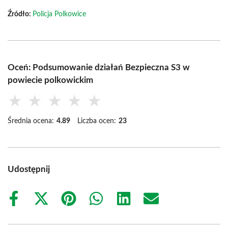
Źródło:
Policja Polkowice
Oceń: Podsumowanie działań Bezpieczna S3 w
powiecie polkowickim
★
★
★
★
★
Średnia ocena:
4.89
Liczba ocen:
23
Udostępnij
Share
Share
Share
Share
Share
Share
on
on
on
on
on
on
Facebook
X
Pinterest
WhatsApp
LinkedIn
Email
(Twitter)