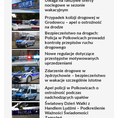
Uwaga na fałszywe oferty
noclegowe w sezonie
wakacyjnym
Przypadek kolizji drogowej w
Grodowcu – apel o ostrożność
na drodze
Bezpieczeństwo na drogach:
Policja w Polkowicach prowadzi
kontrolę przepisów ruchu
drogowego
Nowe regulacje dotyczące
przestępstw motywowanych
uprzedzeniami
Zdarzenie drogowe w
Jędrzychowie – bezpieczeństwo
w wakacje szczególnie istotne
Apel policji w Polkowicach o
ostrożność podczas
nadchodzących upałów
Światowy Dzień Walki z
Handlem Ludźmi – Podkreślenie
Ważności Świadomości
Zagrożeń