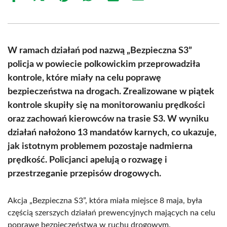
on
on
on
on
on
on
Facebook
X
Pinterest
WhatsApp
LinkedIn
Email
(Twitter)
W ramach działań pod nazwą „Bezpieczna S3”
policja w powiecie polkowickim przeprowadziła
kontrole, które miały na celu poprawę
bezpieczeństwa na drogach. Zrealizowane w piątek
kontrole skupiły się na monitorowaniu prędkości
oraz zachowań kierowców na trasie S3. W wyniku
działań nałożono 13 mandatów karnych, co ukazuje,
jak istotnym problemem pozostaje nadmierna
prędkość. Policjanci apelują o rozwagę i
przestrzeganie przepisów drogowych.
Akcja „Bezpieczna S3”, która miała miejsce 8 maja, była
częścią szerszych działań prewencyjnych mających na celu
poprawę bezpieczeństwa w ruchu drogowym.