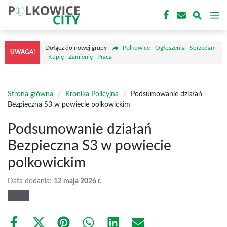
Przejdź
M
do
treści
Dołącz do nowej grupy
Polkowice - Ogłoszenia | Sprzedam
UWAGA!
| Kupię | Zamienię | Praca
Strona główna
/
Kronika Policyjna
/
Podsumowanie działań
Bezpieczna S3 w powiecie polkowickim
Podsumowanie działań
Bezpieczna S3 w powiecie
polkowickim
Data dodania:
12 maja 2026 r.
Share
Share
Share
Share
Share
Share