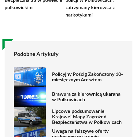
Bezpieczna S3 w powiecie
policji w Polkowicach:
polkowickim
zatrzymany kierowca z
narkotykami
Podobne Artykuły
Policyjny Pościg Zakończony 10-
miesięcznym Aresztem
Brawura za kierownicą ukarana
w Polkowicach
Lipcowe podsumowanie
Krajowej Mapy Zagrożeń
Bezpieczeństwa w Polkowicach
Uwaga na fałszywe oferty
noclegowe w sezonie