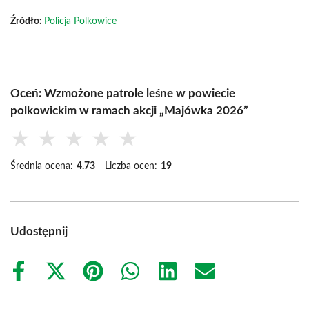
Źródło:
Policja Polkowice
Oceń: Wzmożone patrole leśne w powiecie
polkowickim w ramach akcji „Majówka 2026”
★
★
★
★
★
Średnia ocena:
4.73
Liczba ocen:
19
Udostępnij
Share
Share
Share
Share
Share
Share
on
on
on
on
on
on
Facebook
X
Pinterest
WhatsApp
LinkedIn
Email
(Twitter)