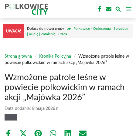
Przejdź
M
do
treści
Dołącz do nowej grupy
Polkowice - Ogłoszenia | Sprzedam
UWAGA!
| Kupię | Zamienię | Praca
Strona główna
/
Kronika Policyjna
/
Wzmożone patrole leśne w
powiecie polkowickim w ramach akcji „Majówka 2026”
Wzmożone patrole leśne w
powiecie polkowickim w ramach
akcji „Majówka 2026”
Data dodania:
8 maja 2026 r.
Share
Share
Share
Share
Share
Share