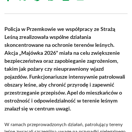
on
on
on
on
on
on
Facebook
X
Pinterest
WhatsApp
LinkedIn
Email
(Twitter)
Policja w Przemkowie we współpracy ze Strażą
Leśną zrealizowała wspólne działania
skoncentrowane na ochronie terenów leśnych.
Akcja „Majówka 2026” miała na celu zwiększenie
bezpieczeństwa oraz zapobieganie zagrożeniom,
takim jak pożary czy nieuprawniony wjazd
pojazdów. Funkcjonariusze intensywnie patrolowali
obszary leśne, aby chronić przyrodę i zapewnić
przestrzeganie przepisów. Apel do mieszkańców o
ostrożność i odpowiedzialność w terenie leśnym
znalazł się w centrum uwagi.
W ramach przeprowadzonych działań, patrolujący tereny
leśne zwracali szczególną uwagę na przypadki nielegalnego