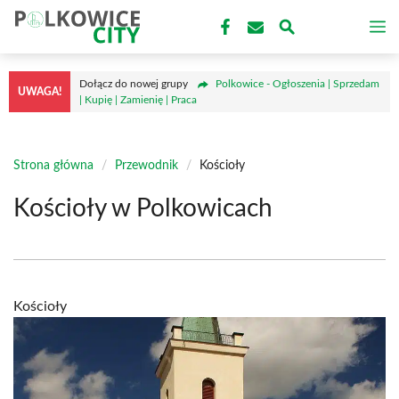
Przejdź
M
do
treści
Dołącz do nowej grupy
Polkowice - Ogłoszenia | Sprzedam
UWAGA!
| Kupię | Zamienię | Praca
Strona główna
/
Przewodnik
/
Kościoły
Kościoły w Polkowicach
Kościoły