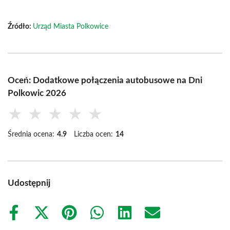
Źródło:
Urząd Miasta Polkowice
Oceń: Dodatkowe połączenia autobusowe na Dni
Polkowic 2026
★
★
★
★
★
Średnia ocena:
4.9
Liczba ocen:
14
Udostępnij
Share
Share
Share
Share
Share
Share
on
on
on
on
on
on