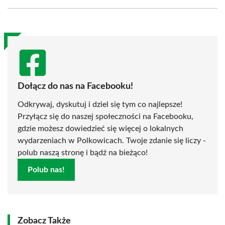
Facebook
X
Pinterest
WhatsApp
LinkedIn
Email
(Twitter)
Dołącz do nas na Facebooku!
Odkrywaj, dyskutuj i dziel się tym co najlepsze!
Przyłącz się do naszej społeczności na Facebooku,
gdzie możesz dowiedzieć się więcej o lokalnych
wydarzeniach w Polkowicach. Twoje zdanie się liczy -
polub naszą stronę i bądź na bieżąco!
Polub nas!
Zobacz Także