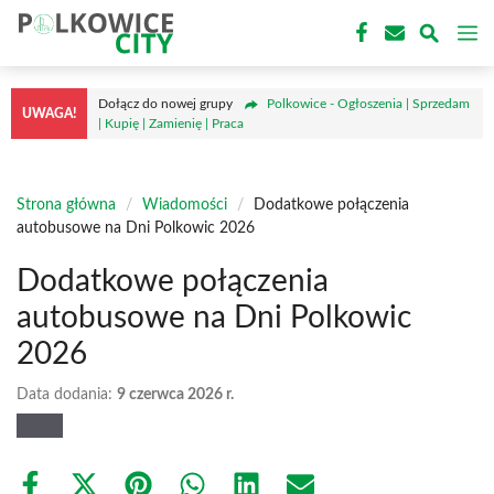
Przejdź
M
do
treści
Dołącz do nowej grupy
Polkowice - Ogłoszenia | Sprzedam
UWAGA!
| Kupię | Zamienię | Praca
Strona główna
/
Wiadomości
/
Dodatkowe połączenia
autobusowe na Dni Polkowic 2026
Dodatkowe połączenia
autobusowe na Dni Polkowic
2026
Data dodania:
9 czerwca 2026 r.
Share
Share
Share
Share
Share
Share