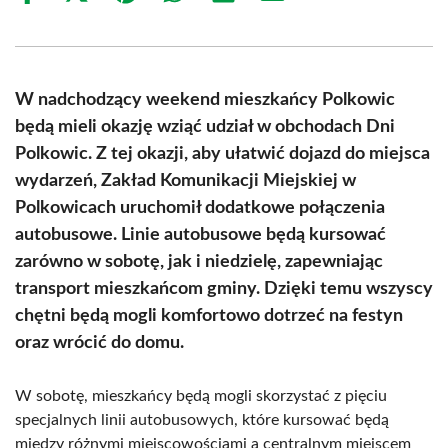
on
on
on
on
on
on
Facebook
X
Pinterest
WhatsApp
LinkedIn
Email
(Twitter)
W nadchodzący weekend mieszkańcy Polkowic
będą mieli okazję wziąć udział w obchodach Dni
Polkowic. Z tej okazji, aby ułatwić dojazd do miejsca
wydarzeń, Zakład Komunikacji Miejskiej w
Polkowicach uruchomił dodatkowe połączenia
autobusowe. Linie autobusowe będą kursować
zarówno w sobotę, jak i niedzielę, zapewniając
transport mieszkańcom gminy. Dzięki temu wszyscy
chętni będą mogli komfortowo dotrzeć na festyn
oraz wrócić do domu.
W sobotę, mieszkańcy będą mogli skorzystać z pięciu
specjalnych linii autobusowych, które kursować będą
między różnymi miejscowościami a centralnym miejscem