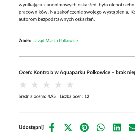
wynikająca z anonimowych oskarżeń, była niepotrzebn
pracowników. Na zakończenie swojego wystąpienia, Ko
autorom bezpodstawnych oskarżeń.
Źródło:
Urząd Miasta Polkowice
Oceń: Kontrola w Aquaparku Polkowice – brak ni
★
★
★
★
★
Średnia ocena:
4.95
Liczba ocen:
12
Udostępnij
Share
Share
Share
Share
Share
on
on
on
on
on