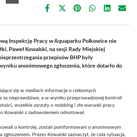
Share
Share
Share
Share
Share
Share
on
on
on
on
on
on
Facebook
X
Pinterest
WhatsApp
LinkedIn
Email
(Twitter)
ową Inspekcję Pracy w Aquaparku Polkowice nie
i, Paweł Kowalski, na sesji Rady Miejskiej
 nieprzestrzegania przepisów BHP były
 wyniku anonimowego zgłoszenia, które dotarło do
wiające się w mediach informacje o rzekomych
 za nieprawdziwe, a w wyniku przeprowadzonej kontroli
stości, wszelkie zarzuty o mobbing i złe warunki pracy
co Kowalski z zadowoleniem odnotował.
oskowali o kontrolę, zostali poinformowani o anonimowym
za zgłoszeniem. Prezes Kowalski zaznaczył, że cała sytuacja,