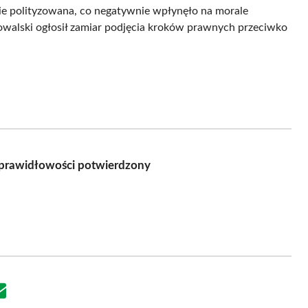
ie polityzowana, co negatywnie wpłynęło na morale
walski ogłosił zamiar podjęcia kroków prawnych przeciwko
eprawidłowości potwierdzony
Share
on