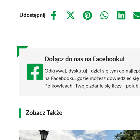
Udostępnij
Share
Share
Share
Share
Share
on
on
on
on
on
Facebook
X
Pinterest
WhatsApp
LinkedIn
(Twitter)
Dołącz do nas na Facebooku!
Odkrywaj, dyskutuj i dziel się tym co najlep
na Facebooku, gdzie możesz dowiedzieć się
Polkowicach. Twoje zdanie się liczy - polub 
Zobacz Także