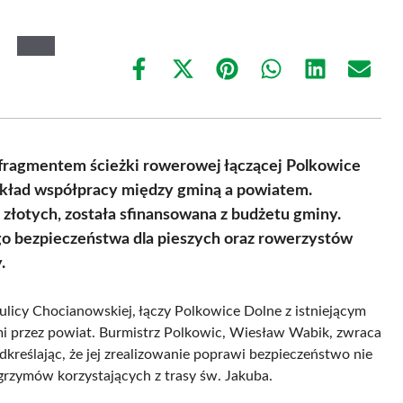
Share
Share
Share
Share
Share
Share
on
on
on
on
on
on
Facebook
X
Pinterest
WhatsApp
LinkedIn
Email
(Twitter)
fragmentem ścieżki rowerowej łączącej Polkowice
zykład współpracy między gminą a powiatem.
y złotych, została sfinansowana z budżetu gminy.
o bezpieczeństwa dla pieszych oraz rowerzystów
.
ulicy Chocianowskiej, łączy Polkowice Dolne z istniejącym
i przez powiat. Burmistrz Polkowic, Wiesław Wabik, zwraca
kreślając, że jej zrealizowanie poprawi bezpieczeństwo nie
lgrzymów korzystających z trasy św. Jakuba.