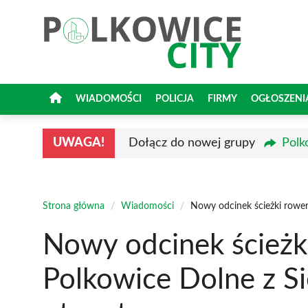
Przejdź
do
treści
WIADOMOŚCI
POLICJA
FIRMY
OGŁOSZENI
UWAGA!
Dołącz do nowej grupy
Polk
Strona główna
/
Wiadomości
/
Nowy odcinek ścieżki rower
Nowy odcinek ścieżk
Polkowice Dolne z S