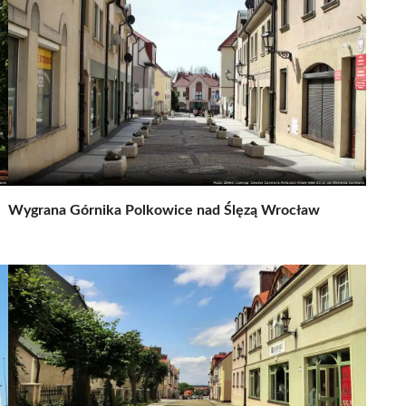
Wygrana Górnika Polkowice nad Ślęzą Wrocław