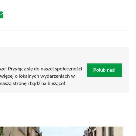
Share
on
Email
sze! Przyłącz się do naszej społeczności
Polub nas!
 więcej o lokalnych wydarzeniach w
naszą stronę i bądź na bieżąco!