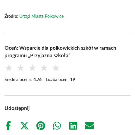
Źródło:
Urząd Miasta Polkowice
Oceń: Wsparcie dla polkowickich szkół w ramach
programu „Przyjazna szkoła”
★
★
★
★
★
Średnia ocena:
4.76
Liczba ocen:
19
Udostępnij
Share
Share
Share
Share
Share
Share
on
on
on
on
on
on