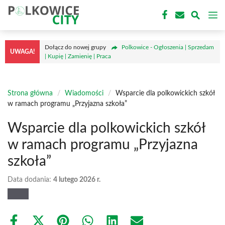
Przejdź
M
do
treści
Dołącz do nowej grupy
Polkowice - Ogłoszenia | Sprzedam
UWAGA!
| Kupię | Zamienię | Praca
Strona główna
/
Wiadomości
/
Wsparcie dla polkowickich szkół
w ramach programu „Przyjazna szkoła”
Wsparcie dla polkowickich szkół
w ramach programu „Przyjazna
szkoła”
Data dodania:
4 lutego 2026 r.
Share
Share
Share
Share
Share
Share