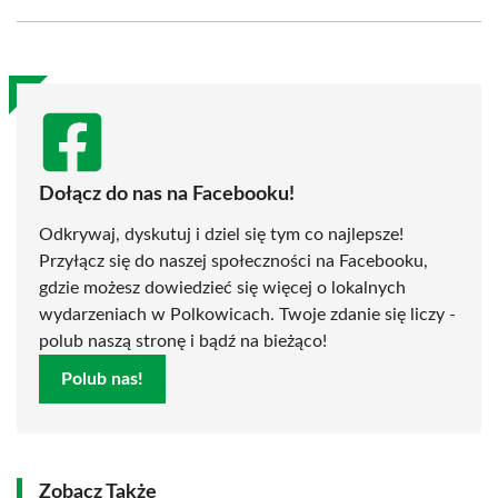
Facebook
X
Pinterest
WhatsApp
LinkedIn
Email
(Twitter)
Dołącz do nas na Facebooku!
Odkrywaj, dyskutuj i dziel się tym co najlepsze!
Przyłącz się do naszej społeczności na Facebooku,
gdzie możesz dowiedzieć się więcej o lokalnych
wydarzeniach w Polkowicach. Twoje zdanie się liczy -
polub naszą stronę i bądź na bieżąco!
Polub nas!
Zobacz Także