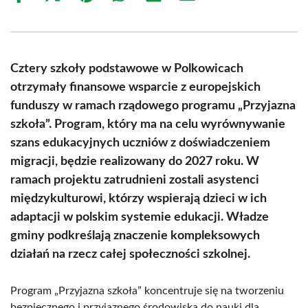
on
on
on
on
on
on
Facebook
X
Pinterest
WhatsApp
LinkedIn
Email
(Twitter)
Cztery szkoły podstawowe w Polkowicach
otrzymały finansowe wsparcie z europejskich
funduszy w ramach rządowego programu „Przyjazna
szkoła”. Program, który ma na celu wyrównywanie
szans edukacyjnych uczniów z doświadczeniem
migracji, będzie realizowany do 2027 roku. W
ramach projektu zatrudnieni zostali asystenci
międzykulturowi, którzy wspierają dzieci w ich
adaptacji w polskim systemie edukacji. Władze
gminy podkreślają znaczenie kompleksowych
działań na rzecz całej społeczności szkolnej.
Program „Przyjazna szkoła” koncentruje się na tworzeniu
bezpiecznego i przyjaznego środowiska do nauki dla