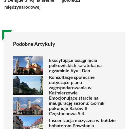
z Dengue Silvą na arenie
gołoledzi
międzynarodowej
Podobne Artykuły
Ekscytujące osiągnięcia
polkowickich karateka na
egzaminie Kyu i Dan
Konsultacje społeczne
dotyczące planu
zagospodarowania w
Kaźmierzowie
Emocjonujące starcie na
inaugurację sezonu: Górnik
pokonuje Raków II
Częstochowa 5:4
Inscenizacja muzyczna w hołdzie
bohaterom Powstania