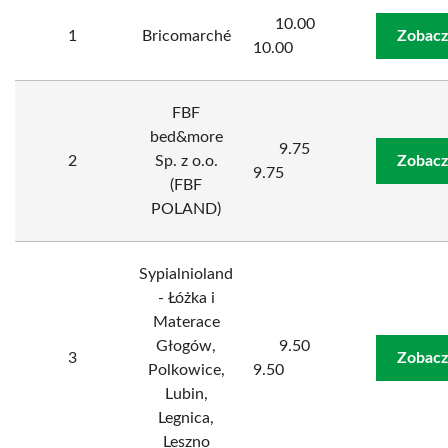
10.00
1
Bricomarché
Zobacz
10.00
FBF
bed&more
9.75
2
Sp. z o.o.
Zobacz
9.75
(FBF
POLAND)
Sypialnioland
- Łóżka i
Materace
Głogów,
9.50
3
Zobacz
Polkowice,
9.50
Lubin,
Legnica,
Leszno