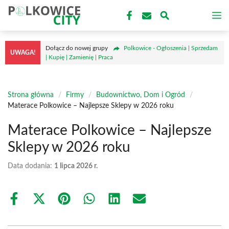
Przejdź
M
do
treści
Dołącz do nowej grupy
Polkowice - Ogłoszenia | Sprzedam
UWAGA!
| Kupię | Zamienię | Praca
Strona główna
/
Firmy
/
Budownictwo, Dom i Ogród
/
Materace Polkowice – Najlepsze Sklepy w 2026 roku
Materace Polkowice – Najlepsze
Sklepy w 2026 roku
Data dodania:
1 lipca 2026 r.
Share
Share
Share
Share
Share
Share
on
on
on
on
on
on
Facebook
X
Pinterest
WhatsApp
LinkedIn
Email
(Twitter)