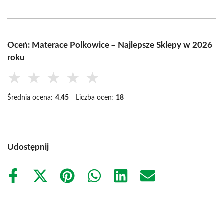
Oceń: Materace Polkowice – Najlepsze Sklepy w 2026
roku
★
★
★
★
★
Średnia ocena:
4.45
Liczba ocen:
18
Udostępnij
Share
Share
Share
Share
Share
Share
on
on
on
on
on
on
Facebook
X
Pinterest
WhatsApp
LinkedIn
Email
(Twitter)